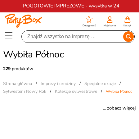
Darmowa dostawa na zamówienia od 200 zł
POGOTOWIE IMPREZOWE - wysyłka w 24
Dostępność
Moje konto
Koszyk
Wybiła Północ
229
produktów
Strona główna
/
Imprezy i urodziny
/
Specjalne okazje
/
Sylwester i Nowy Rok
/
Kolekcje sylwestrowe
/
Wybiła Północ
... zobacz więcej