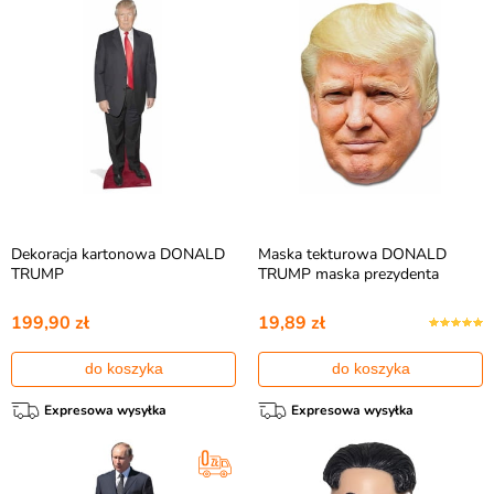
Dekoracja kartonowa DONALD
Maska tekturowa DONALD
TRUMP
TRUMP maska prezydenta
199,90 zł
19,89 zł
do koszyka
do koszyka
Expresowa wysyłka
Expresowa wysyłka