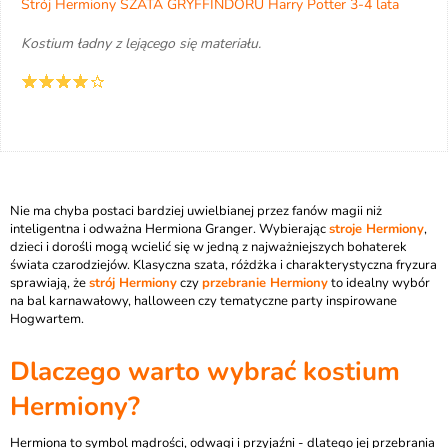
Strój Hermiony SZATA GRYFFINDORU Harry Potter 3-4 lata
Kostium ładny z lejącego się materiału.
Nie ma chyba postaci bardziej uwielbianej przez fanów magii niż
inteligentna i odważna Hermiona Granger. Wybierając
stroje Hermiony
,
dzieci i dorośli mogą wcielić się w jedną z najważniejszych bohaterek
świata czarodziejów. Klasyczna szata, różdżka i charakterystyczna fryzura
sprawiają, że
strój Hermiony
czy
przebranie Hermiony
to idealny wybór
na bal karnawałowy, halloween czy tematyczne party inspirowane
Hogwartem.
Dlaczego warto wybrać kostium
Hermiony?
Hermiona to symbol mądrości, odwagi i przyjaźni - dlatego jej przebrania