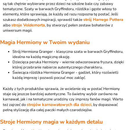
są tak chętnie wybierane przez dzieci na szkolne bale czy zabawy
tematyczne. Szaty w barwach Gryffindoru, różdżka i gęste włosy to
elementy, które sprawiają, że każdy od razu rozpozna tę postać. Jeśli
strój Harrego Pottera
szukasz dodatkowych inspiracji, sprawdź także
stroje Voldemorta
albo
, by stworzyć pełen zestaw bohaterów z
uniwersum magii.
Magia Hermiony w Twoim wydaniu
Strój Hermiona Granger
- klasyczna szata w barwach Gryffindoru,
idealna na każdą magiczną okazję.
Dziecięca peruka Hermiony
- wiernie odwzorowana fryzura, dzięki
której przebranie nabierze autentycznego charakteru.
Świecąca różdżka Hermiona Granger
- gadżet, który rozświetli
każdą imprezę i pozwoli poczuć moc zaklęć.
Każdy z tych produktów sprawia, że wcielenie się w postać Hermiony
staje się jeszcze bardziej autentyczne. To świetny wybór zarówno na
karnawał, jak i na tematyczne urodziny czy imprezy fanów magii. Warto
strojów karnawałowych dla dzieci
też zajrzeć do
, by dopasować
pełną stylizację dla całej paczki małych czarodziejów.
Stroje Hermiony magia w każdym detalu