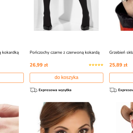
ą kokardką
Pończochy czarne z czerwoną kokardą
Grzebień sk
26,99 zł
25,89 zł
do koszyka
Expresowa wysyłka
Expreso