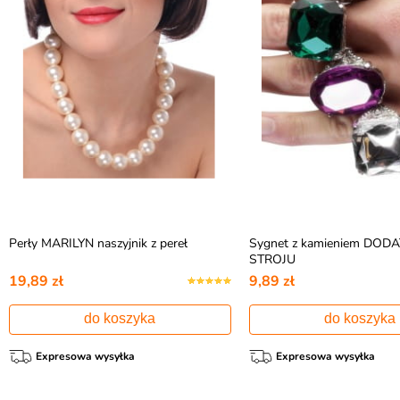
Perły MARILYN naszyjnik z pereł
Sygnet z kamieniem DOD
STROJU
19,89 zł
9,89 zł
do koszyka
do koszyka
Expresowa wysyłka
Expresowa wysyłka