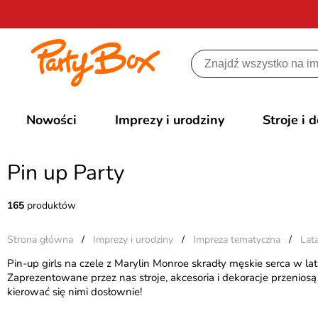
Nowości
Imprezy i urodziny
Stroje i 
Pin up Party
165
produktów
Strona główna
/
Imprezy i urodziny
/
Impreza tematyczna
/
Lata
Pin-up girls na czele z Marylin Monroe skradły męskie serca w la
Zaprezentowane przez nas stroje, akcesoria i dekoracje przeni
kierować się nimi dosłownie!