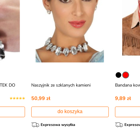
ATEK DO
Naszyjnik ze szklanych kamieni
Bandana kow
50,99 zł
9,89 zł
do koszyka
Expresowa wysyłka
Expreso