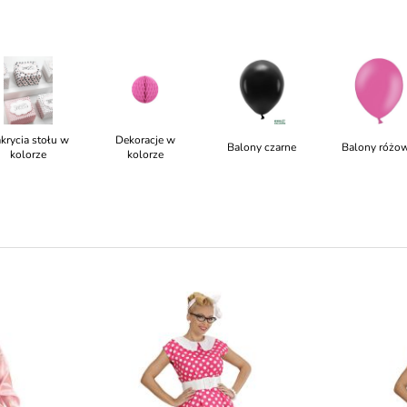
krycia stołu w
Dekoracje w
Balony czarne
Balony różo
kolorze
kolorze