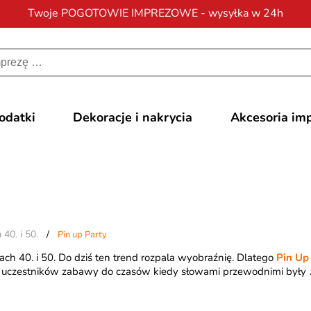
Twoje POGOTOWIE IMPREZOWE - wysyłka w 24h
Darmowa dostawa
na zamówienia od 200 zł
dodatki
Dekoracje i nakrycia
Akcesoria im
 40. i 50.
/
Pin up Party
tach 40. i 50. Do dziś ten trend rozpala wyobraźnię. Dlatego
Pin Up
osą uczestników zabawy do czasów kiedy słowami przewodnimi były