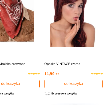
bojska czerwona
Opaska VINTAGE czarna
11,99 zł
do koszyka
do koszyka
wa wysyłka
Expresowa wysyłka