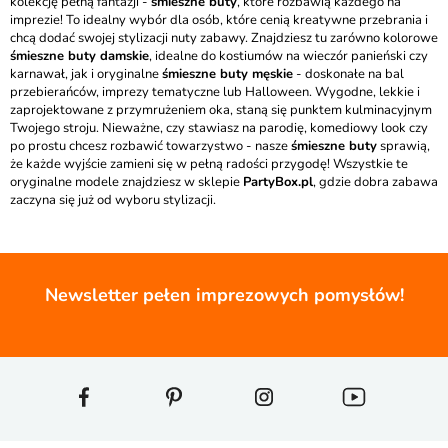
kolekcję pełną fantazji -
śmieszne buty
, które rozbawią każdego na
imprezie! To idealny wybór dla osób, które cenią kreatywne przebrania i
chcą dodać swojej stylizacji nuty zabawy. Znajdziesz tu zarówno kolorowe
śmieszne buty damskie
, idealne do kostiumów na wieczór panieński czy
karnawał, jak i oryginalne
śmieszne buty męskie
- doskonałe na bal
przebierańców, imprezy tematyczne lub Halloween. Wygodne, lekkie i
zaprojektowane z przymrużeniem oka, staną się punktem kulminacyjnym
Twojego stroju. Nieważne, czy stawiasz na parodię, komediowy look czy
po prostu chcesz rozbawić towarzystwo - nasze
śmieszne buty
sprawią,
że każde wyjście zamieni się w pełną radości przygodę! Wszystkie te
oryginalne modele znajdziesz w sklepie
PartyBox.pl
, gdzie dobra zabawa
zaczyna się już od wyboru stylizacji.
Newsletter pełen imprezowych pomysłów!