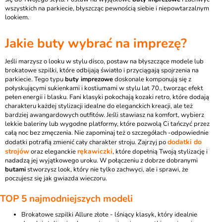
wszystkich na parkiecie, błyszcząc pewnością siebie i niepowtarzalnym
lookiem.
Jakie
buty
wybrać na imprezę?
Jeśli marzysz o looku w stylu disco, postaw na błyszczące modele lub
brokatowe szpilki, które odbijają światło i przyciągają spojrzenia na
parkiecie. Tego typu
buty imprezowe
doskonale komponują się z
połyskującymi sukienkami i kostiumami w stylu lat 70., tworząc efekt
pełen energii i blasku. Fani klasyki pokochają kozaki retro, które dodają
charakteru każdej stylizacji idealne do eleganckich kreacji, ale też
bardziej awangardowych outfitów. Jeśli stawiasz na komfort, wybierz
lekkie baleriny lub wygodne platformy, które pozwolą Ci tańczyć przez
całą noc bez zmęczenia. Nie zapominaj też o szczegółach -odpowiednie
dodatki do
dodatki potrafią zmienić cały charakter stroju. Zajrzyj po
strojów
rękawiczki
oraz eleganckie
, które dopełnią Twoją stylizację i
nadadzą jej wyjątkowego uroku. W połączeniu z dobrze dobranymi
butami
stworzysz look, który nie tylko zachwyci, ale i sprawi, że
poczujesz się jak gwiazda wieczoru.
TOP 5 najmodniejszych modeli
Brokatowe szpilki Allure złote
- lśniący klasyk, który idealnie