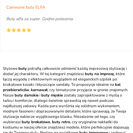
Czerwone buty ELFA
Buty elfa sa super. Godne polecenia.
Stylowe
buty
potrafią całkowicie odmienić każdą imprezową stylizację i
dodać jej charakteru. W tej kategorii znajdziesz
buty na imprezę
, które
łączą wygodę z efektownym wyglądem od eleganckich szpilek po
brokatowe kozaki i błyszczące sandały. To propozycje idealne na
bal
przebierańców
,
karnawał
, czy tematyczne przyjęcie w gronie znajomych.
Nasze
buty damskie
i
buty męskie
zostały zaprojektowane z myślą o
tańcu i komforcie, dlatego świetnie sprawdzą się nawet podczas
najdłuższej zabawy. Każda para wyróżnia się solidnym wykonaniem,
modnym fasonem i dopracowanymi detalami, które sprawiają, że Twoja
stylizacja nabierze wyjątkowego blasku. Niezależnie od tego, czy
wybierasz
buty brokatowe
,
buty retro
, czy oryginalne nakładki do
kostiumu w naszej ofercie znajdziesz modele, które perfekcyjnie dopasują
się do Twojego stylu. Postaw na wyjątkowe
buty imprezowe
i zachwyć