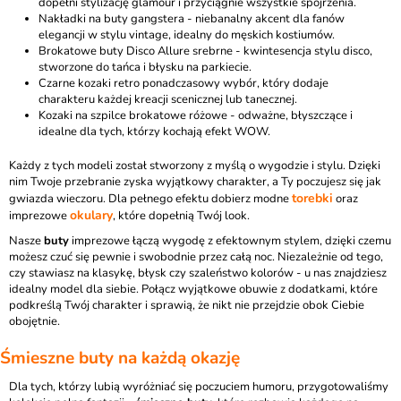
dopełni stylizację glamour i przyciągnie wszystkie spojrzenia.
Nakładki na buty gangstera
- niebanalny akcent dla fanów
elegancji w stylu vintage, idealny do męskich kostiumów.
Brokatowe buty Disco Allure srebrne
- kwintesencja stylu disco,
stworzone do tańca i błysku na parkiecie.
Czarne kozaki retro
ponadczasowy wybór, który dodaje
charakteru każdej kreacji scenicznej lub tanecznej.
Kozaki na szpilce brokatowe różowe
- odważne, błyszczące i
idealne dla tych, którzy kochają efekt WOW.
Każdy z tych modeli został stworzony z myślą o wygodzie i stylu. Dzięki
nim Twoje przebranie zyska wyjątkowy charakter, a Ty poczujesz się jak
torebki
gwiazda wieczoru. Dla pełnego efektu dobierz modne
oraz
okulary
imprezowe
, które dopełnią Twój look.
Nasze
buty
imprezowe łączą wygodę z efektownym stylem, dzięki czemu
możesz czuć się pewnie i swobodnie przez całą noc. Niezależnie od tego,
czy stawiasz na klasykę, błysk czy szaleństwo kolorów - u nas znajdziesz
idealny model dla siebie. Połącz wyjątkowe obuwie z dodatkami, które
podkreślą Twój charakter i sprawią, że nikt nie przejdzie obok Ciebie
obojętnie.
Śmieszne buty na każdą okazję
Dla tych, którzy lubią wyróżniać się poczuciem humoru, przygotowaliśmy