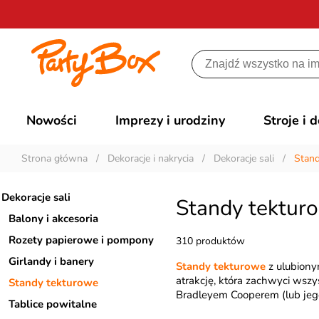
Nowości
Imprezy i urodziny
Stroje i 
Strona główna
/
Dekoracje i nakrycia
/
Dekoracje sali
/
Stand
Dekoracje sali
Standy tektur
Balony i akcesoria
Rozety papierowe i pompony
310 produktów
Girlandy i banery
Standy tekturowe
z ulubiony
atrakcję, która zachwyci wszy
Standy tekturowe
Bradleyem Cooperem (lub jego 
Tablice powitalne