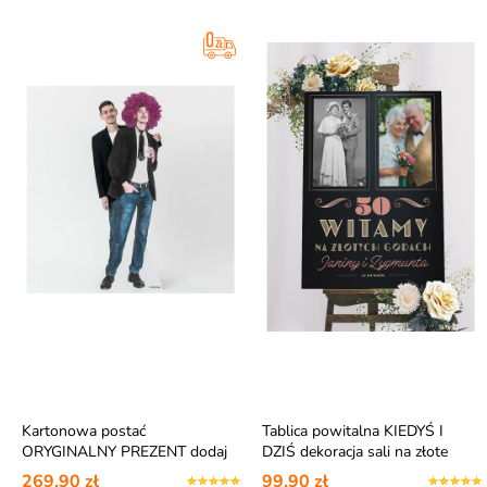
Kartonowa postać
Tablica powitalna KIEDYŚ I
ORYGINALNY PREZENT dodaj
DZIŚ dekoracja sali na złote
swoje zdjęcie
gody
269,90 zł
99,90 zł