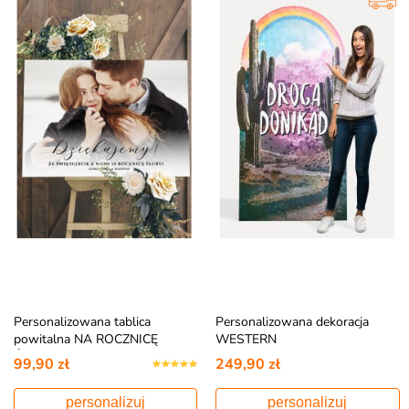
Personalizowana tablica
Personalizowana dekoracja
powitalna NA ROCZNICĘ
WESTERN
ŚLUBU
99,90 zł
249,90 zł
personalizuj
personalizuj