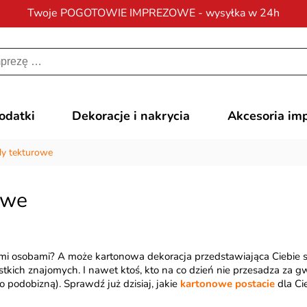
Twoje POGOTOWIE IMPREZOWE - wysyłka w 24h
Darmowa dostawa
na zamówienia od 200 zł
dodatki
Dekoracje i nakrycia
Akcesoria im
y tekturowe
owe
mi osobami? A może kartonowa dekoracja przedstawiająca Ciebie 
stkich znajomych. I nawet ktoś, kto na co dzień nie przesadza za g
podobizną). Sprawdź już dzisiaj, jakie
kartonowe postacie
dla Ci