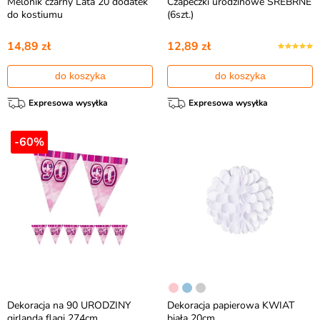
Melonik czarny Lata 20 dodatek
Czapeczki urodzinowe SREBRNE
do kostiumu
(6szt.)
14,89 zł
12,89 zł
do koszyka
do koszyka
Expresowa wysyłka
Expresowa wysyłka
-60%
Dekoracja na 90 URODZINY
Dekoracja papierowa KWIAT
girlanda flagi 274cm
biała 20cm