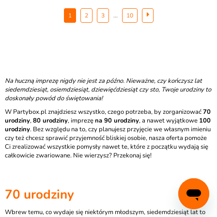
...
1
2
3
10
Na huczną imprezę nigdy nie jest za późno. Nieważne, czy kończysz lat
siedemdziesiąt, osiemdziesiąt, dziewięćdziesiąt czy sto, Twoje urodziny to
doskonały powód do świętowania!
W Partybox.pl znajdziesz wszystko, czego potrzeba, by zorganizować
70
urodziny
,
80 urodziny
, imprezę
na 90 urodziny
, a nawet wyjątkowe
100
urodziny
. Bez względu na to, czy planujesz przyjęcie we własnym imieniu
czy też chcesz sprawić przyjemność bliskiej osobie, nasza oferta pomoże
Ci zrealizować wszystkie pomysły nawet te, które z początku wydają się
całkowicie zwariowane. Nie wierzysz? Przekonaj się!
70 urodziny
Wbrew temu, co wydaje się niektórym młodszym, siedemdziesiąt lat to