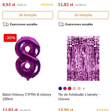
6,92 zł
11,82 zł
9,89 zł
16,89 zł
do koszyka
do koszyka
Expresowa wysyłka
Expresowa wysyłka
-30%
+
Balon foliowy CYFRA 8 różowy
Tło do fotobudki z lamety -
100cm
różowe
11,82 zł
19,90 zł
16,89 zł