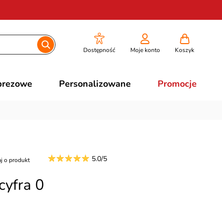
Dostępność
Moje konto
Koszyk
prezowe
Personalizowane
Promocje
5.0/5
j o produkt
yfra 0