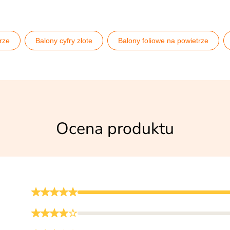
rze
Balony cyfry złote
Balony foliowe na powietrze
lony stojące
Balony sylwestrowe
Balony urodzinowe
Ocena produktu