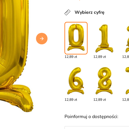
Wybierz cyfrę
12,89 zł
12,89 zł
12,8
12,89 zł
12,89 zł
12,8
Poinformuj o dostępności: