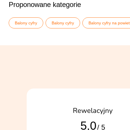
Proponowane kategorie
Balony cyfry
Balony cyfry
Balony cyfry na powiet
Balony na 50 urodziny
Balony na 60 urodziny
Ba
50. rocznica ślubu - złote gody
Rocznica ślubu
Rewelacyjny
5,0
/ 5