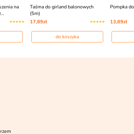
szenia na
Taśma do girland balonowych
Pompka do
z…
(5m)
17,89zł
13,89zł
do koszyka
trzem