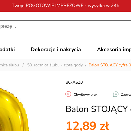
Twoje POGOTOWIE IMPREZOWE - wysyłka w 24h
Darmowa dostawa
na zamówienia od 200 zł
dodatki
Dekoracje i nakrycia
Akcesoria im
nica ślubu
/
50. rocznica ślubu - złote gody
/
Balon STOJĄCY cyfra 0
BC-ASZ0
Chwilowy brak
Zapyta
Balon STOJĄCY c
12,89 zł