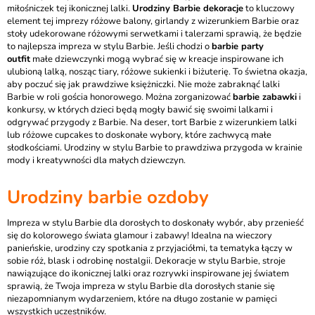
miłośniczek tej ikonicznej lalki.
Urodziny Barbie dekoracje
to kluczowy
element tej imprezy różowe balony, girlandy z wizerunkiem Barbie oraz
stoły udekorowane różowymi serwetkami i talerzami sprawią, że będzie
to najlepsza impreza w stylu Barbie. Jeśli chodzi o
barbie party
outfit
małe dziewczynki mogą wybrać się w kreacje inspirowane ich
ulubioną lalką, nosząc tiary, różowe sukienki i biżuterię. To świetna okazja,
aby poczuć się jak prawdziwe księżniczki. Nie może zabraknąć lalki
Barbie w roli gościa honorowego. Można zorganizować
barbie zabawki
i
konkursy, w których dzieci będą mogły bawić się swoimi lalkami i
odgrywać przygody z Barbie. Na deser, tort Barbie z wizerunkiem lalki
lub różowe cupcakes to doskonałe wybory, które zachwycą małe
słodkościami. Urodziny w stylu Barbie to prawdziwa przygoda w krainie
mody i kreatywności dla małych dziewczyn.
Urodziny barbie ozdoby
Impreza w stylu Barbie dla dorosłych to doskonały wybór, aby przenieść
się do kolorowego świata glamour i zabawy! Idealna na wieczory
panieńskie, urodziny czy spotkania z przyjaciółmi, ta tematyka łączy w
sobie róż, blask i odrobinę nostalgii. Dekoracje w stylu Barbie, stroje
nawiązujące do ikonicznej lalki oraz rozrywki inspirowane jej światem
sprawią, że Twoja impreza w stylu Barbie dla dorosłych stanie się
niezapomnianym wydarzeniem, które na długo zostanie w pamięci
wszystkich uczestników.