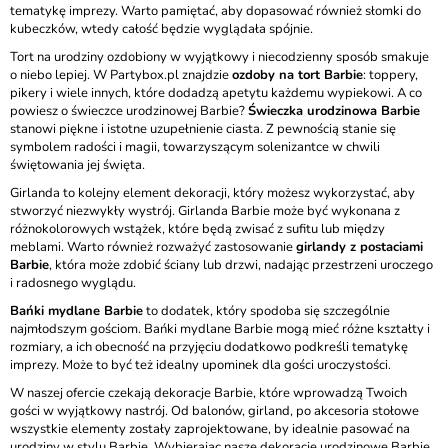
tematykę imprezy. Warto pamiętać, aby dopasować również słomki do
kubeczków, wtedy całość będzie wyglądała spójnie.
Tort na urodziny ozdobiony w wyjątkowy i niecodzienny sposób smakuje
o niebo lepiej. W Partybox.pl znajdzie
ozdoby na tort Barbie
: toppery,
pikery i wiele innych, które dodadzą apetytu każdemu wypiekowi. A co
powiesz o świeczce urodzinowej Barbie?
Świeczka urodzinowa Barbie
stanowi piękne i istotne uzupełnienie ciasta. Z pewnością stanie się
symbolem radości i magii, towarzyszącym solenizantce w chwili
świętowania jej święta.
Girlanda to kolejny element dekoracji, który możesz wykorzystać, aby
stworzyć niezwykły wystrój. Girlanda Barbie może być wykonana z
różnokolorowych wstążek, które będą zwisać z sufitu lub między
meblami. Warto również rozważyć zastosowanie
girlandy z postaciami
Barbie
, która może zdobić ściany lub drzwi, nadając przestrzeni uroczego
i radosnego wyglądu.
Bańki mydlane Barbie
to dodatek, który spodoba się szczególnie
najmłodszym gościom. Bańki mydlane Barbie mogą mieć różne kształty i
rozmiary, a ich obecność na przyjęciu dodatkowo podkreśli tematykę
imprezy. Może to być też idealny upominek dla gości uroczystości.
W naszej ofercie czekają dekoracje Barbie, które wprowadzą Twoich
gości w wyjątkowy nastrój. Od balonów, girland, po akcesoria stołowe
wszystkie elementy zostały zaprojektowane, by idealnie pasować na
urodziny w stylu Barbie. Wybierając nasze dekoracje urodzinowe Barbie,