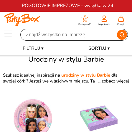
Darmowa dostawa na zamówienia od 200 zł
POGOTOWIE IMPREZOWE - wysyłka w 24
Dostępność
Moje konto
Koszyk
FILTRUJ ▾
SORTUJ ▾
Urodziny w stylu Barbie
Szukasz idealnej inspiracji na
urodziny w stylu Barbie
dla
swojej córki? Jesteś we właściwym miejscu. Talerzyki, kubeczki,
... zobacz więcej
słomki, a może przebrania w stylu Barbie? Tutaj znajdziesz
wszystko, czego potrzebujesz, aby stworzyć Barbie party. Dzięki
bajkowym postacią wyczarujesz magiczny świat do zabawy i
urządzisz
urodziny w stylu Barbie
, które zostaną zapamiętane
na lata.