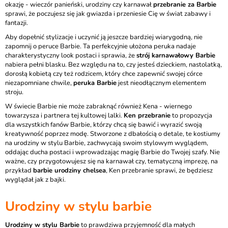
okazję - wieczór panieński, urodziny czy karnawał
przebranie za Barbie
sprawi, że poczujesz się jak gwiazda i przeniesie Cię w świat zabawy i
fantazji.
Aby dopełnić stylizacje i uczynić ją jeszcze bardziej wiarygodną, nie
zapomnij o peruce Barbie. Ta perfekcyjnie ułożona peruka nadaje
charakterystyczny look postaci i sprawia, że
strój karnawałowy Barbie
nabiera pełni blasku. Bez względu na to, czy jesteś dzieckiem, nastolatką,
dorosłą kobietą czy też rodzicem, który chce zapewnić swojej córce
niezapomniane chwile,
peruka Barbie
jest nieodłącznym elementem
stroju.
W świecie Barbie nie może zabraknąć również Kena - wiernego
towarzysza i partnera tej kultowej lalki.
Ken przebranie
to propozycja
dla wszystkich fanów Barbie, którzy chcą się bawić i wyrazić swoją
kreatywność poprzez modę. Stworzone z dbałością o detale, te kostiumy
na urodziny w stylu Barbie, zachwycają swoim stylowym wyglądem,
oddając ducha postaci i wprowadzając magię Barbie do Twojej szafy. Nie
ważne, czy przygotowujesz się na karnawał czy, tematyczną imprezę, na
przykład
barbie urodziny chelsea
, Ken przebranie sprawi, że będziesz
wyglądał jak z bajki.
Urodziny w stylu barbie
Urodziny w stylu Barbie
to prawdziwa przyjemność dla małych