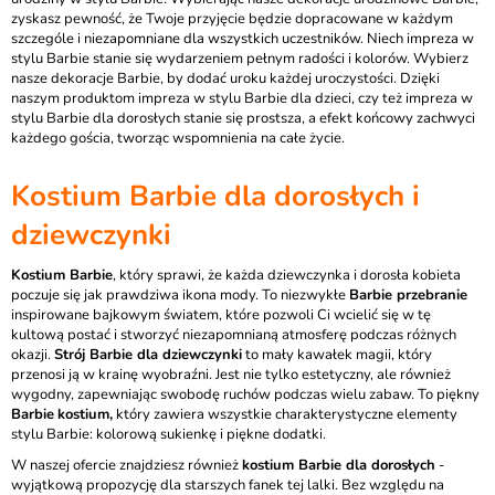
zyskasz pewność, że Twoje przyjęcie będzie dopracowane w każdym
szczególe i niezapomniane dla wszystkich uczestników. Niech impreza w
stylu Barbie stanie się wydarzeniem pełnym radości i kolorów. Wybierz
nasze dekoracje Barbie, by dodać uroku każdej uroczystości. Dzięki
naszym produktom impreza w stylu Barbie dla dzieci, czy też impreza w
stylu Barbie dla dorosłych stanie się prostsza, a efekt końcowy zachwyci
każdego gościa, tworząc wspomnienia na całe życie.
Kostium Barbie dla dorosłych i
dziewczynki
Kostium Barbie
, który sprawi, że każda dziewczynka i dorosła kobieta
poczuje się jak prawdziwa ikona mody. To niezwykłe
Barbie przebranie
inspirowane bajkowym światem, które pozwoli Ci wcielić się w tę
kultową postać i stworzyć niezapomnianą atmosferę podczas różnych
okazji.
Strój Barbie dla dziewczynki
to mały kawałek magii, który
przenosi ją w krainę wyobraźni. Jest nie tylko estetyczny, ale również
wygodny, zapewniając swobodę ruchów podczas wielu zabaw. To piękny
Barbie
kostium,
który zawiera wszystkie charakterystyczne elementy
stylu Barbie: kolorową sukienkę i piękne dodatki.
W naszej ofercie znajdziesz również
kostium Barbie dla dorosłych
-
wyjątkową propozycję dla starszych fanek tej lalki. Bez względu na