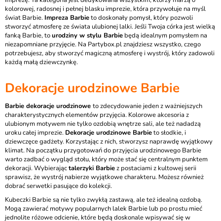
imprezę. Ta kategoria jest dedykowana wszystkim, którzy marzą o
kolorowej, radosnej i pełnej blasku imprezie, która przywołuje na myśl
świat Barbie.
Impreza Barbie
to doskonały pomysł, który pozwoli
stworzyć atmosferę ze świata ulubionej lalki. Jeśli Twoja córka jest wielką
fanką Barbie, to
urodziny w stylu Barbie
będą idealnym pomysłem na
niezapomniane przyjęcie. Na Partybox.pl znajdziesz wszystko, czego
potrzebujesz, aby stworzyć magiczną atmosferę i wystrój, który zadowoli
każdą małą dziewczynkę.
Dekoracje urodzinowe Barbie
Barbie dekoracje urodzinowe
to zdecydowanie jeden z ważniejszych
charakterystycznych elementów przyjęcia. Kolorowe akcesoria z
ulubionym motywem nie tylko ozdobią wnętrze sali, ale też nadadzą
uroku całej imprezie.
Dekoracje urodzinowe Barbie
to słodkie, i
dziewczęce gadżety. Korzystając z nich, stworzysz naprawdę wyjątkowy
klimat. Na początku przygotowań do przyjęcia urodzinowego Barbie
warto zadbać o wygląd stołu, który może stać się centralnym punktem
dekoracji. Wybierając
talerzyki Barbie
z postaciami z kultowej serii
sprawisz, że wystrój nabierze wyjątkowe charakteru. Możesz również
dobrać serwetki pasujące do kolekcji.
Kubeczki Barbie są nie tylko zwykłą zastawą, ale też idealną ozdobą.
Mogą zawierać motywy popularnych lalek Barbie lub po prostu mieć
jednolite różowe odcienie, które będą doskonale wpisywać się w