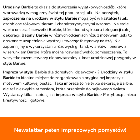
Urodziny Barbie
to okazja do stworzenia wyjątkowych ozdób, które
wprowadzą w magiczny świat tej popularnej lalki. Na początek,
zaproszenia na urodziny w stylu Barbie
mogą być w kształcie lalek,
ozdobione różowymi tiarami i charakterystycznymi wzorami. Na stole
warto umieścić
serwetki Barbie
, które dodadzą koloru i elegancji całej
dekoracji.
Balony Barbie
w różnych odcieniach różu z motywem lalki to
doskonałe uzupełnienie wystroju, tworząc festynowy nastrój. Nie
zapomnijmy o wykorzystaniu różowych girland, wianków i bnerów z
wizerunkiem Barbie, które można rozwiesić wokół pomieszczenia. To
wszystko razem stworzy niepowtarzalny klimat urodzinowej przygody w
stylu Barbie.
Impreza w stylu Barbie
dla dorosłych i dziewczynki?
Urodziny w stylu
Barbie
to idealne miejsce do zorganizowania oryginalnej imprezy z
motywem kultowej postaci. Taka impreza to nie tylko dekoracje Barbie,
ale też niezwykła atmosfera, która przeniesie do bajkowego świata.
Wystarczy kilka inspiracji na
impreza w stylu Barbie
z Partybox.pl, nieco
kreatywności i gotowe!
Newsletter pełen imprezowych pomysłów!