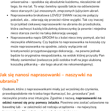
uniwersalna – spodoba się absolutnie każdemu, niezależnie od
tego, ile ma lat. To więc świetny sposób także na odświeżenie
nieco starszych i już znoszonych, zmęczonych (u)życiem ubrań.
Naprasowanka brokatowa LOVELY SWAN
raczej nie połączy
pokoleń, ale… zdarzają się przecież różne wyjątki. Tak czy inaczej
to przykład ciekawej naprasowanki na ubrania do przedszkola,
która zachwyci każdą kilkuletnią dziewczynkę (a pewnie i niejedna
nieco starsza zwróci na taką dekorację uwagę).
Naprasowanka napis GROOM
to z kolei nieco inny pomysł, ale też
niezwykle efektowny. Czy będzie to naprasowanka na koszulę czy
może naprasowanka na spodnie, zależy wyłącznie od
kreatywności przygotowującego dekorację… na pewno jednak
będzie to oryginalna niespodzianka, na widok której przyszły Pan
Młody zaniemówi (zwłaszcza jeśli ozdoba trafi na jego ulubioną
koszulkę piłkarską – ale tego akurat nie rekomendujemy).
Jak się nanosi naprasowanki – naszywki na
ubrania?
Osobom, które z naprasowankami miały już wcześniej do czynienia,
prawdopodobnie nie trzeba tego tłumaczyć, bo „procedura” jest
niezwykle prosta oraz intuicyjna. Zgodnie z nazwą,
naprasowanki na
odzież nanosi się przy pomocy żelazka
. Powinno ono zostać ustawione na
bawełnę lub – w zależności od rodzaju urządzenia – na najwyższą