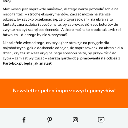
stroju
.
Możliwości jest naprawdę mnóstwo, dlatego warto pozwolić sobie na
nieco fantazji – i trochę eksperymentów. Zacząć można na starszej
odzieży, by szybko przekonać się, że przyprasowanki na ubrania to
fantastyczna ozdoba i sposób na to, by zaprowadzić nieco kolorów do
zwykle nazbyt szarej codzienności. A skoro można to zrobić tak szybko i
łatwo, to… dlaczego by nie skorzystać?
Niezależnie więc od tego, czy szykujesz atrakcje na przyjęcie dla
najmłodszych, gdzie doskonale odnajdą się naprasowanki na ubrania dla
dzieci, czy też szukasz oryginalnego sposobu na to, by przywrócić do
życia – zamiast wyrzucać – starszą garderobę,
prasowanki na odzież z
Partybox.pl będą jak znalazł!
Newsletter pełen imprezowych pomysłów!