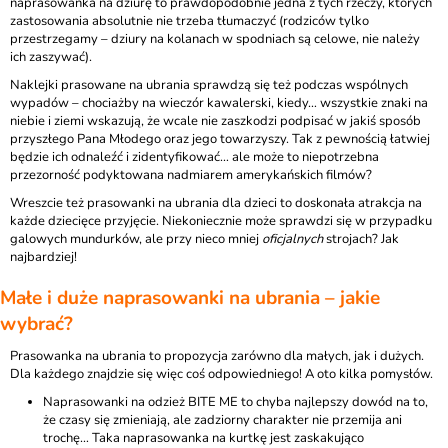
naprasowanka na dziurę to prawdopodobnie jedna z tych rzeczy, których
zastosowania absolutnie nie trzeba tłumaczyć (rodziców tylko
przestrzegamy – dziury na kolanach w spodniach są celowe, nie należy
ich zaszywać).
Naklejki prasowane na ubrania sprawdzą się też podczas wspólnych
wypadów – chociażby na wieczór kawalerski, kiedy… wszystkie znaki na
niebie i ziemi wskazują, że wcale nie zaszkodzi podpisać w jakiś sposób
przyszłego Pana Młodego oraz jego towarzyszy. Tak z pewnością łatwiej
będzie ich odnaleźć i zidentyfikować… ale może to niepotrzebna
przezorność podyktowana nadmiarem amerykańskich filmów?
Wreszcie też prasowanki na ubrania dla dzieci to doskonała atrakcja na
każde dziecięce przyjęcie. Niekoniecznie może sprawdzi się w przypadku
galowych mundurków, ale przy nieco mniej
oficjalnych
strojach? Jak
najbardziej!
Małe i duże naprasowanki na ubrania – jakie
wybrać?
Prasowanka na ubrania to propozycja zarówno dla małych, jak i dużych.
Dla każdego znajdzie się więc coś odpowiedniego! A oto kilka pomysłów.
Naprasowanki na odzież BITE ME
to chyba najlepszy dowód na to,
że czasy się zmieniają, ale zadziorny charakter nie przemija ani
trochę… Taka naprasowanka na kurtkę jest zaskakująco