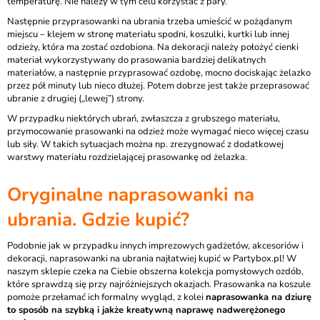
temperaturę. Nie należy w tym celu korzystać z pary.
Następnie przyprasowanki na ubrania trzeba umieścić w pożądanym
miejscu – klejem w stronę materiału spodni, koszulki, kurtki lub innej
odzieży, która ma zostać ozdobiona. Na dekoracji należy położyć cienki
materiał wykorzystywany do prasowania bardziej delikatnych
materiałów, a następnie przyprasować ozdobę, mocno dociskając żelazko
przez pół minuty lub nieco dłużej. Potem dobrze jest także przeprasować
ubranie z drugiej („lewej”) strony.
W przypadku niektórych ubrań, zwłaszcza z grubszego materiału,
przymocowanie prasowanki na odzież może wymagać nieco więcej czasu
lub siły. W takich sytuacjach można np. zrezygnować z dodatkowej
warstwy materiału rozdzielającej prasowankę od żelazka.
Oryginalne naprasowanki na
ubrania. Gdzie kupić?
Podobnie jak w przypadku innych imprezowych gadżetów, akcesoriów i
dekoracji, naprasowanki na ubrania najłatwiej kupić w Partybox.pl! W
naszym sklepie czeka na Ciebie obszerna kolekcja pomysłowych ozdób,
które sprawdzą się przy najróżniejszych okazjach. Prasowanka na koszule
pomoże przełamać ich formalny wygląd, z kolei
naprasowanka na dziurę
to sposób na szybką i jakże kreatywną naprawę nadwerężonego