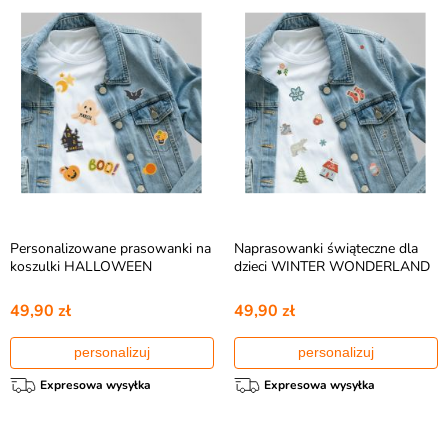
Personalizowane prasowanki na
Naprasowanki świąteczne dla
koszulki HALLOWEEN
dzieci WINTER WONDERLAND
49,90 zł
49,90 zł
personalizuj
personalizuj
Expresowa wysyłka
Expresowa wysyłka