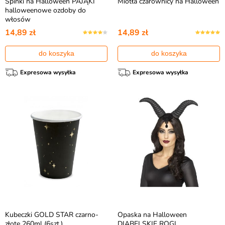
Spinki na Halloween PAJĄKI
Miotła czarownicy na Halloween
halloweenowe ozdoby do
włosów
14,89 zł
14,89 zł
do koszyka
do koszyka
Expresowa wysyłka
Expresowa wysyłka
Kubeczki GOLD STAR czarno-
Opaska na Halloween
złote 260ml (6szt.)
DIABELSKIE ROGI