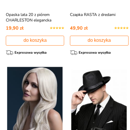
Opaska lata 20 z piórem
Czapka RASTA z dredami
CHARLESTON elegancka
ozdoba głowy
19,90 zł
49,90 zł
do koszyka
do koszyka
Expresowa wysyłka
Expresowa wysyłka