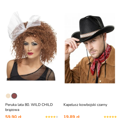
Peruka lata 80. WILD CHILD
Kapelusz kowbojski czarny
brązowa
59,90 zł
19,89 zł