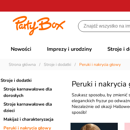
Nowości
Imprezy i urodziny
Stroje i 
Strona główna
/
Stroje i dodatki
/
Peruki i nakrycia głowy
Stroje i dodatki
Peruki i nakrycia
Stroje karnawałowe dla
Szukasz sposobu, by zmienić 
dorosłych
eleganckich fryzur po odważne
Stroje karnawałowe dla
Niezależnie od okazji Hallow
dzieci
sposób!
Makijaż i charakteryzacja
Peruki i nakrycia głowy