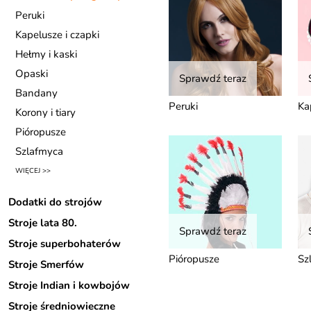
Peruki
Kapelusze i czapki
Hełmy i kaski
Opaski
Sprawdź teraz
Bandany
Peruki
Ka
Korony i tiary
Pióropusze
Szlafmyca
WIĘCEJ >>
Dodatki do strojów
Stroje lata 80.
Sprawdź teraz
Stroje superbohaterów
Pióropusze
Sz
Stroje Smerfów
Stroje Indian i kowbojów
Stroje średniowieczne