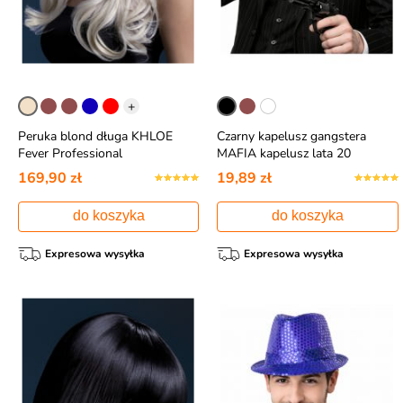
+
Peruka blond długa KHLOE
Czarny kapelusz gangstera
Fever Professional
MAFIA kapelusz lata 20
169,90 zł
19,89 zł
do koszyka
do koszyka
Expresowa wysyłka
Expresowa wysyłka