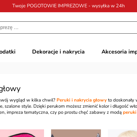
Twoje POGOTOWIE IMPREZOWE - wysyłka w 24h
Darmowa dostawa
na zamówienia od 200 zł
dodatki
Dekoracje i nakrycia
Akcesoria im
 głowy
swój wygląd w kilka chwil?
Peruki i nakrycia głowy
to doskonały 
, szalone style. Dzięki perukom możesz zmienić kolor i długość wło
een, impreza tematyczna, czy po prostu chęć zabawy z modą
peruki