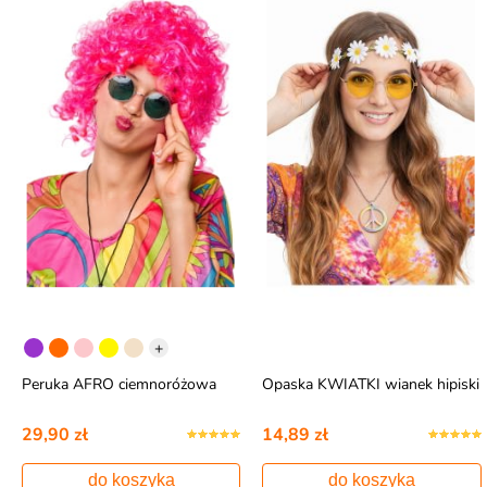
+
Peruka AFRO ciemnoróżowa
Opaska KWIATKI wianek hipiski
29,90 zł
14,89 zł
do koszyka
do koszyka