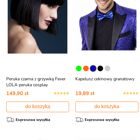
Peruka czarna z grzywką Fever
Kapelusz cekinowy granatowy
LOLA peruka cosplay
149,90 zł
19,89 zł
do koszyka
do koszyka
Expresowa wysyłka
Expresowa wysyłka