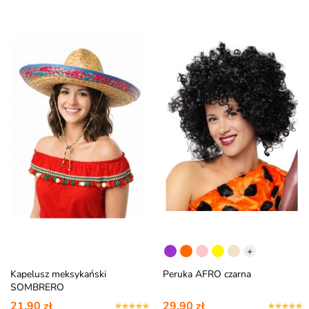
+
Kapelusz meksykański
Peruka AFRO czarna
SOMBRERO
21,90 zł
29,90 zł