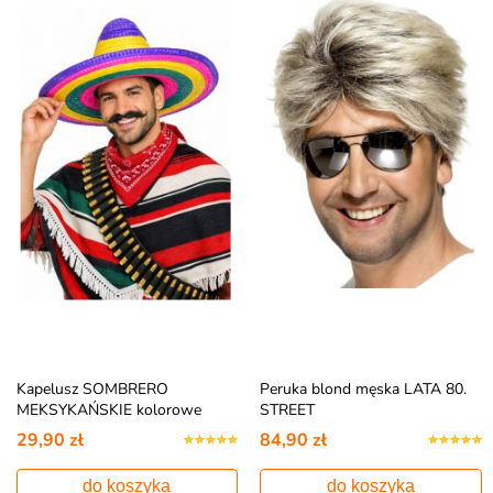
Kapelusz SOMBRERO
Peruka blond męska LATA 80.
MEKSYKAŃSKIE kolorowe
STREET
29,90 zł
84,90 zł
do koszyka
do koszyka