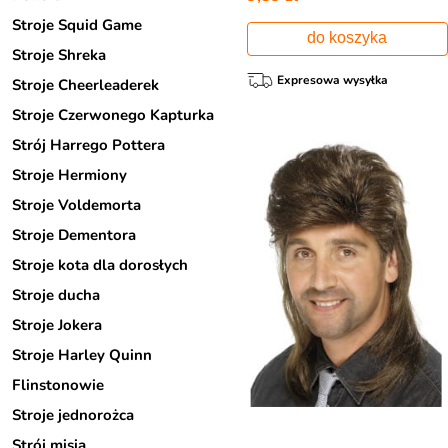
Stroje Squid Game
do koszyka
Stroje Shreka
Expresowa wysyłka
Stroje Cheerleaderek
Stroje Czerwonego Kapturka
Strój Harrego Pottera
Stroje Hermiony
Stroje Voldemorta
Stroje Dementora
Stroje kota dla dorosłych
Stroje ducha
Stroje Jokera
Stroje Harley Quinn
Flinstonowie
Stroje jednorożca
Strój misia