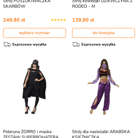
Strój POSZUKIWACZKA
Strój kowbojki DZIEWCZYNA Z
SKARBÓW
RODEO - M
249,90 zł
139,90 zł
wybierz rozmiar
do koszyka
Expresowa wysyłka
Expresowa wysyłka
Peleryna ZORRO i maska
Strój dla nastolatki ARABSKA
ZESTAW SUPERBOHATERA
KSIĘŻNICZKA