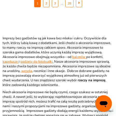
...
1
2
3
28
Imprezy bez gadżetów są jak kawa bez mleka i cukru. Oczywiście dla
tych, którzy lubią kawę z dodatkami. Jeśli chodzi o akcesoria imprezowe,
to mamy rzeczy na imprezę całkiem sporo. Akcesoria imprezowe to
szeroka gama dodatków, które uczynią każdą imprezę wyjątkową.
Akcesoria imprezowe obejmują wszystko - od
balonów
po konfetti,
kapelusze
i
gadżety do fotobudki
. Nasze akcesoria imprezowe sprawią,
że każda chwila będzie niezapomniana. Akcesoria imprezowe są idealne
na urodziny,
wesela
, rocznice i inne okazje. Dobrze dobrane gadżety na
imprezę pozwalają stworzyć wyjątkową atmosferę już od pierwszych
chwil wydarzenia. U nas znajdziesz szeroki wybór
rzeczy na imprezę
,
które zadowolą każdego solenizanta.
Niech akcesoria imprezowe nie będą czymś, czego szukasz w ostatniej
chwili. A nawet jeśli, to wybierając najefektowniejsze akcesoria na
imprezę spośród nich, możesz trafić na całą resztę potrzebnych rzeczy. Z
nami i naszymi propozycjami na imprezowe gadżety, organizacja będzie
przyjemnością. Imprezowe gadżety dodają energii każdemu wydarzeniu i
sprawiają, że goście chętniej angażują się w zabawę. Wybierz spośród