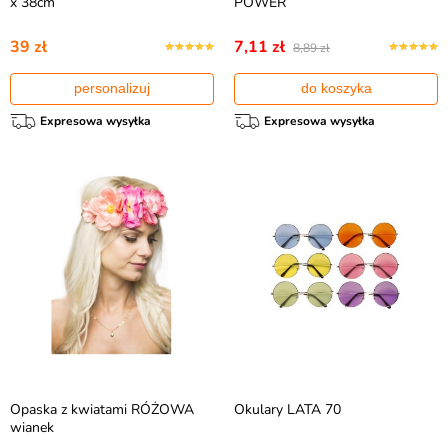
x 38cm
POWER
39 zł
7,11 zł
8,89 zł
personalizuj
do koszyka
Expresowa wysyłka
Expresowa wysyłka
Opaska z kwiatami RÓŻOWA
Okulary LATA 70
wianek