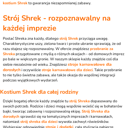
kostium Shrek
to gwarancja niezapomnianej zabawy.
Strój Shrek - rozpoznawalny na
każdej imprezie
Postać Shreka zna każdy, dlatego
strój Shrek
przyciąga uwagę.
Charakterystyczne uszy, zielona twarz i proste ubranie sprawiają, że od
razu stajesz się rozpoznawalny. W ofercie znajdziesz
przebranie za
Shreka
przygotowane z myślą o różnych okazjach - od domowych imprez
po bale w większym gronie. W naszym sklepie każdy znajdzie coś dla
stroje karnawałowe dla
siebie niezależnie od wieku. Znajdziesz
dorosłych
i oczywiście
stroje karnawałowe dla dzieci
. Takie przebranie
to nie tylko świetna zabawa, ale także okazja do wspólnej integracji
podczas wyjątkowych wydarzeń.
Kostium Shrek dla całej rodziny
Dzięki bogatej ofercie każdy znajdzie tu
strój Shreka
dopasowany do
swoich potrzeb. Rodzice i dzieci mogą wspólnie wcielić się w bohaterów
bajki, tworząc zabawną i rozpoznawalną ekipę.
Strój Shreka dla
dorosłych
sprawdzi się na tematycznych imprezach i karnawałach,
natomiast
strój shreka dla dzieci
wywoła zachwyt rówieśników.
stroje i dodatki
Wybierając odpowiednie
, cała stylizacja nabierze