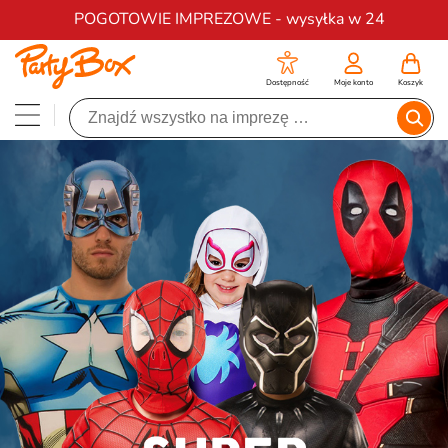
Darmowa dostawa na zamówienia od 200 zł
POGOTOWIE IMPREZOWE - wysyłka w 24
Dostępność
Moje konto
Koszyk