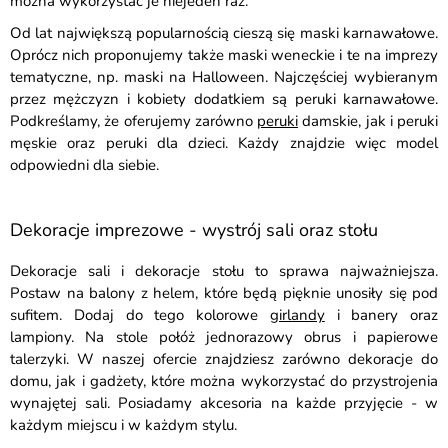
można wykorzystać je niejeden raz.
Od lat największą popularnością cieszą się maski karnawałowe.
Oprócz nich proponujemy także maski weneckie i te na imprezy
tematyczne, np. maski na Halloween. Najczęściej wybieranym
przez mężczyzn i kobiety dodatkiem są peruki karnawałowe.
Podkreślamy, że oferujemy zarówno
peruki
damskie, jak i peruki
męskie oraz peruki dla dzieci. Każdy znajdzie więc model
odpowiedni dla siebie.
Dekoracje imprezowe - wystrój sali oraz stołu
Dekoracje sali i dekoracje stołu to sprawa najważniejsza.
Postaw na balony z helem, które będą pięknie unosiły się pod
sufitem. Dodaj do tego kolorowe
girlandy
i banery oraz
lampiony. Na stole połóż jednorazowy obrus i papierowe
talerzyki. W naszej ofercie znajdziesz zarówno dekoracje do
domu, jak i gadżety, które można wykorzystać do przystrojenia
wynajętej sali. Posiadamy akcesoria na każde przyjęcie - w
każdym miejscu i w każdym stylu.