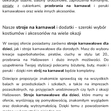
dekoracje ślubne, balony urodzinowe, zaproszenia komunijne,
piniaty
z cukierkami,
przebrania na karnawał
i peruki
karnawałowe oraz wiele innych akcesoriów.
Nasze
stroje na karnawał
i dodatki - szeroki wybór
kostiumów i akcesoriów na wiele okazji
W swojej ofercie posiadamy zarówno
stroje karnawałowe dla
dzieci
, jak i stroje karnawałowe dla dorosłych. Masz do wyboru
kreacje superbohaterów, piratów, ciuchy w stylu lat 20.,
przebrania na Halloween i dużo innych możliwości. Do
uzupełnienia Twojej stylizacji polecamy biżuterię, buty, maski i
peruki - dzięki nim
strój na karnawał
będzie kompletny.
Dziecięce propozycje znakomicie sprawdzą się na wszystkich
balach w przedszkolach i szkołach, a także na imprezach
pozaszkolnych, np. przyjęciach urodzinowych czy tych z okazji
Halloween.
Stroje karnawałowe dla dzieci
, które mamy w
ofercie, wyróżniają się pomysłowością, znakomitym wyglądem
oraz doskonałą wytrzymałością. Dzięki temu z powodzeniem