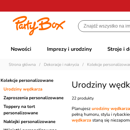
Nowości
Imprezy i urodziny
Stroje i 
Strona główna
/
Dekoracje i nakrycia
/
Kolekcje personalizowa
Kolekcje personalizowane
Urodziny wędk
Urodziny wędkarza
Zaproszenia personalizowane
22 produkty
Toppery na tort
Planujesz
urodziny wędkarza
personalizowane
pełną humoru, stylu i rybacki
wędkarza
staną się niezapom
Naklejki personalizowane