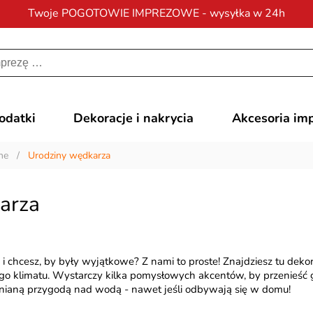
Twoje POGOTOWIE IMPREZOWE - wysyłka w 24h
Darmowa dostawa
na zamówienia od 200 zł
dodatki
Dekoracje i nakrycia
Akcesoria im
ne
/
Urodziny wędkarza
arza
i chcesz, by były wyjątkowe? Z nami to proste! Znajdziesz tu dekor
ego klimatu. Wystarczy kilka pomysłowych akcentów, by przenieść g
nianą przygodą nad wodą - nawet jeśli odbywają się w domu!