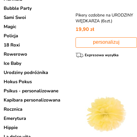
Bubble Party
Pikery ozdobne na URODZINY
Sami Swoi
WĘDKARZA (6szt.)
Magic
19,90 zł
Policja
personalizuj
18 Roxi
Rowerowo
Expresowa wysyłka
Ice Baby
Urodziny podróżnika
Hokus Pokus
Psikus - personalizowane
Kapibara personalizowana
Rocznica
Emerytura
Hippie
La dolce vita