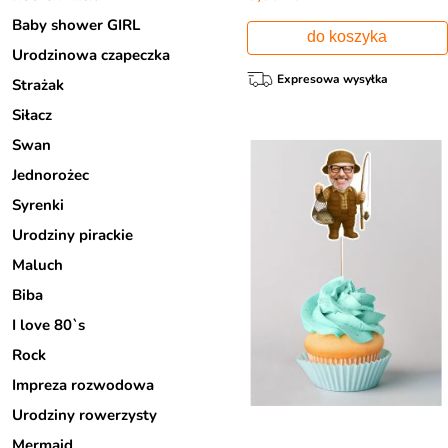
Baby shower GIRL
do koszyka
Urodzinowa czapeczka
Expresowa wysyłka
Strażak
Siłacz
Swan
Jednorożec
Syrenki
Urodziny pirackie
Maluch
Biba
I love 80`s
Rock
Impreza rozwodowa
Urodziny rowerzysty
Mermaid