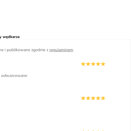
y wędkarza
ane i publikowane zgodnie z
regulaminem
.
rze odwzorowane