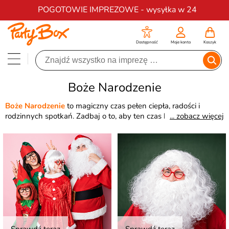
Darmowa dostawa na zamówienia od 200 zł
POGOTOWIE IMPREZOWE - wysyłka w 24
Dostępność
Moje konto
Koszyk
Boże Narodzenie
Boże Narodzenie
to magiczny czas pełen ciepła, radości i
rodzinnych spotkań. Zadbaj o to, aby ten czas był naprawdę
... zobacz więcej
magiczny. W tej kategorii znajdziesz wszystko co niezbędne,
aby przygotować się na
Boże Narodzenie
- od
dekoracji
,
strojów świątecznych
po
dodatki
. Spraw, aby te święta były
magiczne i pełne niezapomnianych momentów.