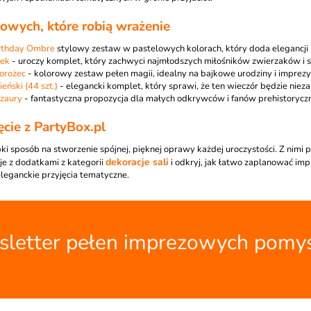
wych, które robią wrażenie
rthday Ombre
stylowy zestaw w pastelowych kolorach, który doda elegancji i 
tek
- uroczy komplet, który zachwyci najmłodszych miłośników zwierzaków i s
orożec
- kolorowy zestaw pełen magii, idealny na bajkowe urodziny i imprez
eński (44 szt.)
- elegancki komplet, który sprawi, że ten wieczór będzie nieza
ozaury
- fantastyczna propozycja dla małych odkrywców i fanów prehistorycz
ęcie z PartyBox.pl
ki sposób na stworzenie spójnej, pięknej oprawy każdej uroczystości. Z nimi 
dekoracje sali
e z dodatkami z kategorii
i odkryj, jak łatwo zaplanować imp
eleganckie przyjęcia tematyczne.
letter pełen imprezowych pomy