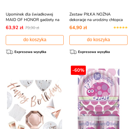
Upominek dla świadkowej
Zestaw PIŁKA NOŻNA
MAID OF HONOR gadżety na
dekoracje na urodziny chłopca
wieczór panieński
(60szt.)
63,92 zł
64,90 zł
79,90 zł
do koszyka
do koszyka
Expresowa wysyłka
Expresowa wysyłka
-60%