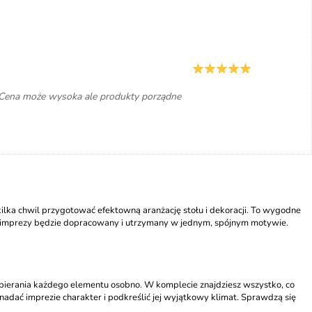
e. Cena może wysoka ale produkty porządne
kilka chwil przygotować efektowną aranżację stołu i dekoracji. To wygodne
ół imprezy będzie dopracowany i utrzymany w jednym, spójnym motywie.
obierania każdego elementu osobno. W komplecie znajdziesz wszystko, co
adać imprezie charakter i podkreślić jej wyjątkowy klimat. Sprawdzą się