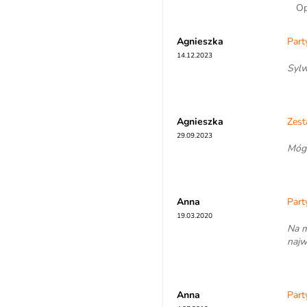
Op
Agnieszka
Part
14.12.2023
Sylw
Agnieszka
Zest
29.09.2023
Mógł
Anna
Part
19.03.2020
Na m
najw
Anna
Part