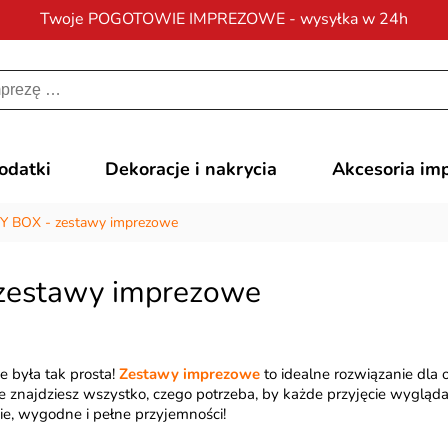
Twoje POGOTOWIE IMPREZOWE - wysyłka w 24h
Darmowa dostawa
na zamówienia od 200 zł
dodatki
Dekoracje i nakrycia
Akcesoria im
Y BOX - zestawy imprezowe
zestawy imprezowe
e była tak prosta!
Zestawy imprezowe
to idealne rozwiązanie dla 
 znajdziesz wszystko, czego potrzeba, by każde przyjęcie wyglądał
ie, wygodne i pełne przyjemności!