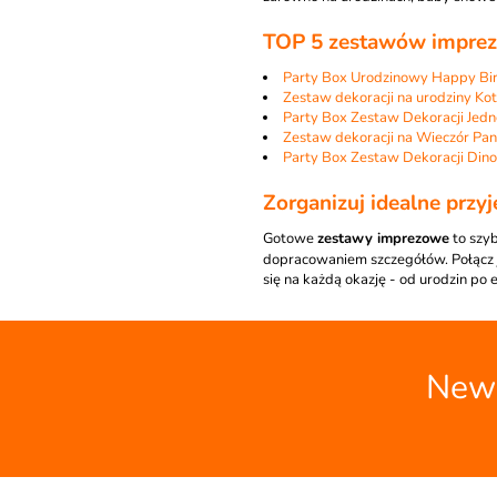
TOP 5 zestawów imprezo
Party Box Urodzinowy Happy Bi
Zestaw dekoracji na urodziny Ko
Party Box Zestaw Dekoracji Jedn
Zestaw dekoracji na Wieczór Pani
Party Box Zestaw Dekoracji Din
Zorganizuj idealne przyj
Gotowe
zestawy imprezowe
to szyb
dopracowaniem szczegółów. Połącz j
się na każdą okazję - od urodzin po 
News