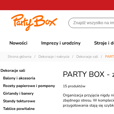
Nowości
Imprezy i urodziny
Stroje i 
Strona główna
/
Dekoracje i nakrycia
/
Dekoracje sali
/
PART
Dekoracje sali
PARTY BOX - 
Balony i akcesoria
Rozety papierowe i pompony
15 produktów
Girlandy i banery
Organizacja przyjęcia nigdy ni
zbędnego stresu. W komplecie
Standy tekturowe
przygotowania stają się szybk
Tablice powitalne