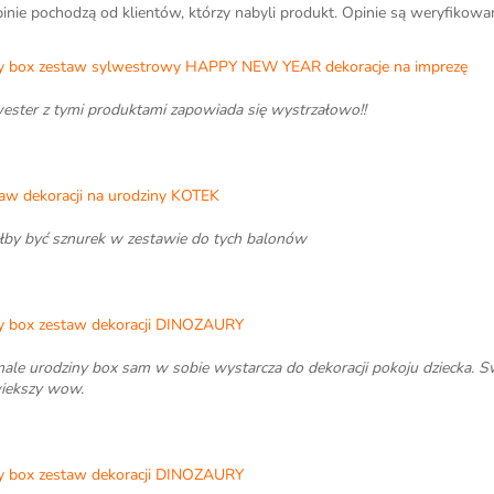
inie pochodzą od klientów, którzy nabyli produkt. Opinie są weryfikow
y box zestaw sylwestrowy HAPPY NEW YEAR dekoracje na imprezę
ester z tymi produktami zapowiada się wystrzałowo!!
aw dekoracji na urodziny KOTEK
by być sznurek w zestawie do tych balonów
y box zestaw dekoracji DINOZAURY
ale urodziny box sam w sobie wystarcza do dekoracji pokoju dziecka. Sw
iekszy wow.
y box zestaw dekoracji DINOZAURY