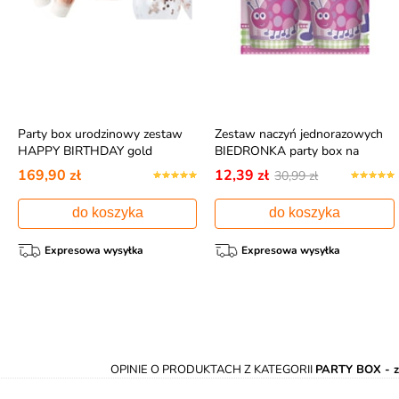
Party box urodzinowy zestaw
Zestaw naczyń jednorazowych
HAPPY BIRTHDAY gold
BIEDRONKA party box na
roczek
169,90 zł
12,39 zł
30,99 zł
do koszyka
do koszyka
Expresowa wysyłka
Expresowa wysyłka
OPINIE O PRODUKTACH Z KATEGORII
PARTY BOX - z