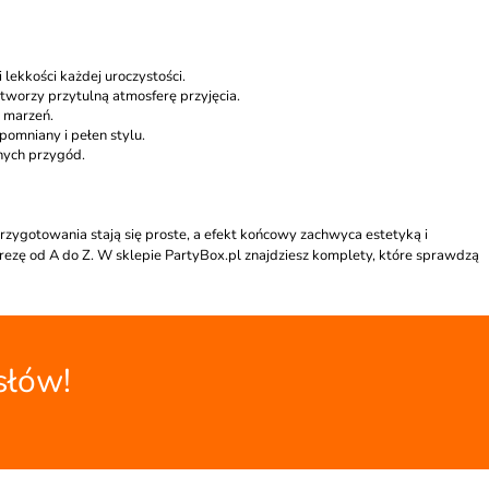
lekkości każdej uroczystości.
tworzy przytulną atmosferę przyjęcia.
y marzeń.
pomniany i pełen stylu.
nych przygód.
przygotowania stają się proste, a efekt końcowy zachwyca estetyką i
rezę od A do Z. W sklepie PartyBox.pl znajdziesz komplety, które sprawdzą
słów!