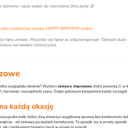
e elementy i duży wybór do stworzenia Dino party 😉
y box urodzinowy zestaw HAPPY BIRTHDAY ombre
zo fajny zestaw. Wszystko się fajnie że sobą komponuje. Talerzyki duż
ściowo nie tandeta chińszczyzna
ezowe
zystko wyglądało idealnie? Wybierz
zestawy imprezowe
, które pozwolą Ci w 
styl, harmonię i oszczędność czasu. Dzięki gotowym kompletom każdy szczeg
na każdą okazję
pozycja dla osób, które chcą stworzyć wyjątkową oprawę bez konieczności d
nętrza - od zastawy po dodatki tematyczne. To sposób, by w prosty sposób n
 jak i spotkaniach tematycznych w gronie przyjaciół.