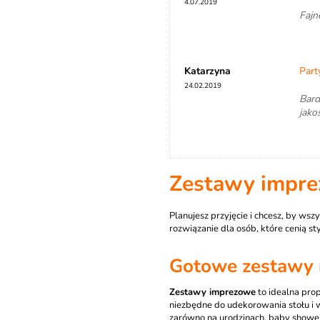
4.07.2019
Fajn
Katarzyna
Part
24.02.2019
Bard
jako
Zestawy impr
Planujesz przyjęcie i chcesz, by ws
rozwiązanie dla osób, które cenią 
Gotowe zestawy 
Zestawy imprezowe
to idealna pro
niezbędne do udekorowania stołu i w
zarówno na urodzinach, baby shower,