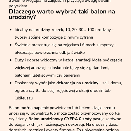
Świetnie wygląda na zdjęciach i przyciąga uwagę swoim
połyskiem.
Dlaczego warto wybrać taki balon na
urodziny?
Idealny na urodziny, roczek, 10, 20, 30... 100 urodziny -
tworzy spójne kompozycje z innymi cyframi
Świetnie prezentuje się na zdjęciach i filmach z imprezy -
błyszcząca powierzchnia odbija światło
Duży i dobrze widoczny w każdej aranżacji Może być częścią
większej aranżacji - doskonale łączy się z girlandami,
balonami lateksowymi czy banerami
Doskonały wybór jako
dekoracja na urodziny
- sali, domu,
ogrodu czy tła do sesji zdjęciowej z okazji urodzin lub
jubileuszu
Balon można napełnić powietrzem lub helem, dzięki czemu
unosi się w powietrzu lub może zostać przymocowany do tła
czy ściany.
Balon urodzinowy CYFRA 0 złoty
pasuje zarówno
do eleganckich, jak i luźniejszych dekoracji. Na urodziny dzieci,
dorosłych, rocznice i eventy firmowe. To uniwersalna ozdoba,