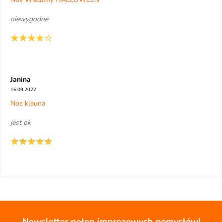
niewygodne
Janina
16.09.2022
Nos klauna
jest ok
Newsletter pełen imprezowych pomysłów!