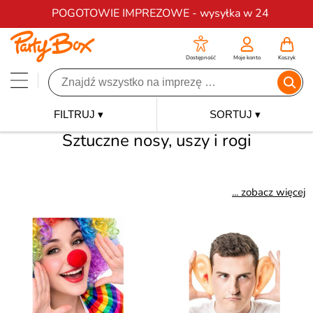
Darmowa dostawa na zamówienia od 200 zł
POGOTOWIE IMPREZOWE - wysyłka w 24
Dostępność
Moje konto
Koszyk
FILTRUJ ▾
SORTUJ ▾
Sztuczne nosy, uszy i rogi
... zobacz więcej