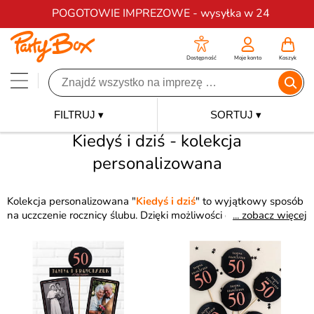
Darmowa dostawa na zamówienia od 200 zł
POGOTOWIE IMPREZOWE - wysyłka w 24
Dostępność
Moje konto
Koszyk
FILTRUJ ▾
SORTUJ ▾
Kiedyś i dziś - kolekcja
personalizowana
Kolekcja personalizowana "
Kiedyś i dziś
" to wyjątkowy sposób
na uczczenie rocznicy ślubu. Dzięki możliwości dodania
... zobacz więcej
własnych zdjęć i tekstów, stworzysz niepowtarzalne
zaproszenia, dekoracje i dodatki, które podkreślą historię
Waszej miłości. "
Kiedyś i dziś
" to idealne połączenie
wspomnień z teraźniejszością, tworząc niezapomnianą
atmosferę podczas jubileuszu.