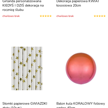
Girlanda personalizowana
Dekoracja papierowa KWIAT
KIEDYŚ I DZIŚ dekoracja na
łososiowa 20cm
rocznicę ślubu
chwilowo brak
chwilowo brak
Słomki papierowe GWIAZDKI
Balon kula KORALOWY foliowy
złote (10szt.)
ombre 40cm