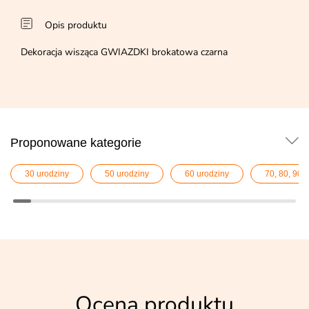
Opis produktu
Dekoracja wisząca GWIAZDKI brokatowa czarna
Proponowane kategorie
30 urodziny
50 urodziny
60 urodziny
70, 80, 90,
Ocena produktu