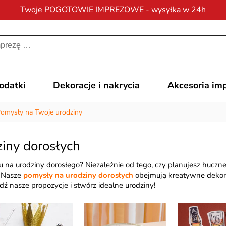
Twoje POGOTOWIE IMPREZOWE - wysyłka w 24h
Darmowa dostawa
na zamówienia od 200 zł
dodatki
Dekoracje i nakrycia
Akcesoria im
omysły na Twoje urodziny
iny dorosłych
 na urodziny dorosłego? Niezależnie od tego, czy planujesz huczn
! Nasze
pomysły na urodziny dorosłych
obejmują kreatywne dekoracj
ź nasze propozycje i stwórz idealne urodziny!