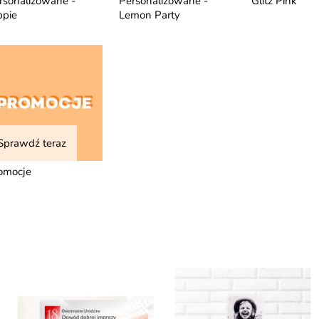
rsonalizowane -
Personalizowane -
Glitz Pink
ppie
Lemon Party
Sprawdź teraz
omocje