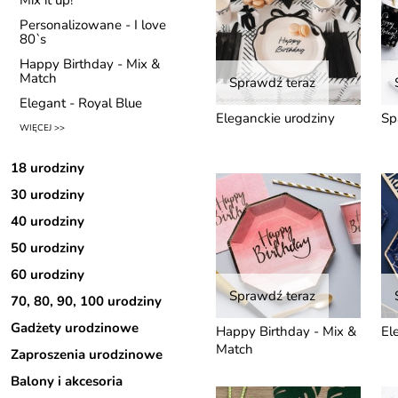
Mix it up!
Personalizowane - I love
80`s
Happy Birthday - Mix &
Match
Sprawdź teraz
Elegant - Royal Blue
Eleganckie urodziny
Sp
WIĘCEJ >>
18 urodziny
30 urodziny
40 urodziny
50 urodziny
60 urodziny
Sprawdź teraz
70, 80, 90, 100 urodziny
Gadżety urodzinowe
Happy Birthday - Mix &
El
Match
Zaproszenia urodzinowe
Balony i akcesoria