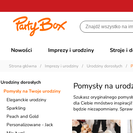
Nowości
Imprezy i urodziny
Stroje i 
Strona główna
/
Imprezy i urodziny
/
Urodziny dorosłych
/
P
Urodziny dorosłych
Pomysły na urodz
Pomysły na Twoje urodziny
Szukasz oryginalnego pomysłu
Eleganckie urodziny
dla Ciebie mnóstwo inspiracji
Sparkling
będzie niezapomniany. Sprawd
Peach and Gold
Personalizowane - Jack