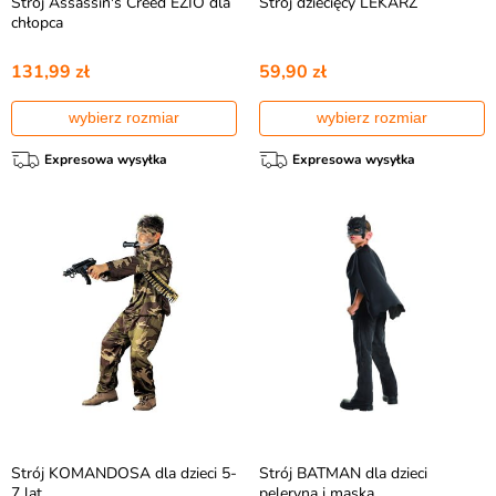
Strój Assassin's Creed EZIO dla
Strój dziecięcy LEKARZ
chłopca
131,99 zł
59,90 zł
wybierz rozmiar
wybierz rozmiar
Expresowa wysyłka
Expresowa wysyłka
Strój KOMANDOSA dla dzieci 5-
Strój BATMAN dla dzieci
7 lat
peleryna i maska