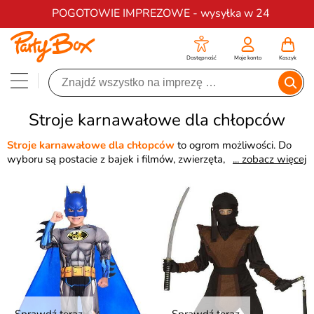
Darmowa dostawa na zamówienia od 200 zł
POGOTOWIE IMPREZOWE - wysyłka w 24
Dostępność
Moje konto
Koszyk
Stroje karnawałowe dla chłopców
Stroje karnawałowe dla chłopców
to ogrom możliwości. Do
wyboru są postacie z bajek i filmów, zwierzęta,
... zobacz więcej
superbohaterowie i wiele innych. Batman, pirat, Zorro czy
wojownik Jedi – dzięki nim Twój syn wcieli się w wymarzoną
rolę.
Stroje karnawałowe dla chłopców
świetnie nadają się
również na inne imprezy tematyczne, urodziny czy dziecięcego
Sylwestra.