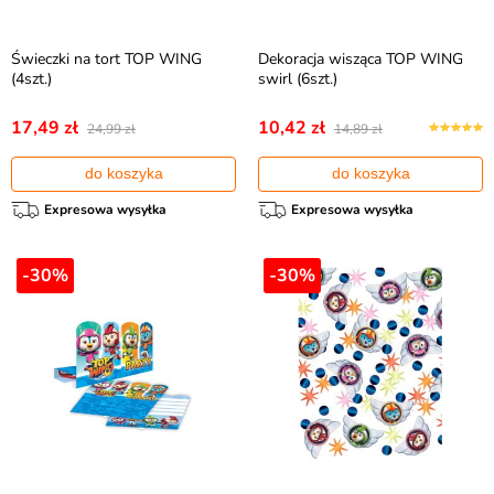
Świeczki na tort TOP WING
Dekoracja wisząca TOP WING
(4szt.)
swirl (6szt.)
17,49 zł
10,42 zł
24,99 zł
14,89 zł
do koszyka
do koszyka
Expresowa wysyłka
Expresowa wysyłka
-30%
-30%