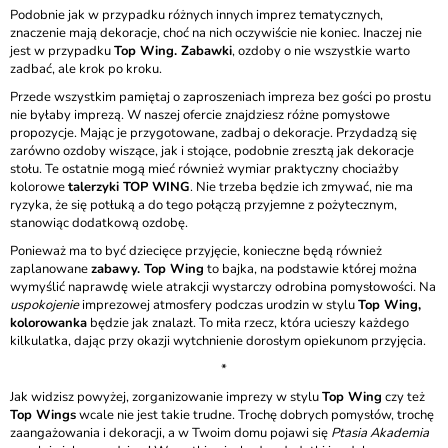
Podobnie jak w przypadku różnych innych imprez tematycznych,
znaczenie mają dekoracje, choć na nich oczywiście nie koniec. Inaczej nie
jest w przypadku
Top Wing. Zabawki
, ozdoby o nie wszystkie warto
zadbać, ale krok po kroku.
Przede wszystkim pamiętaj o zaproszeniach impreza bez gości po prostu
nie byłaby imprezą. W naszej ofercie znajdziesz różne pomysłowe
propozycje. Mając je przygotowane, zadbaj o dekoracje. Przydadzą się
zarówno ozdoby wiszące, jak i stojące, podobnie zresztą jak dekoracje
stołu. Te ostatnie mogą mieć również wymiar praktyczny chociażby
kolorowe
talerzyki TOP WING
. Nie trzeba będzie ich zmywać, nie ma
ryzyka, że się potłuką a do tego połączą przyjemne z pożytecznym,
stanowiąc dodatkową ozdobę.
Ponieważ ma to być dziecięce przyjęcie, konieczne będą również
zaplanowane
zabawy. Top Wing
to bajka, na podstawie której można
wymyślić naprawdę wiele atrakcji wystarczy odrobina pomysłowości. Na
uspokojenie
imprezowej atmosfery podczas urodzin w stylu
Top Wing,
kolorowanka
będzie jak znalazł. To miła rzecz, która ucieszy każdego
kilkulatka, dając przy okazji wytchnienie dorosłym opiekunom przyjęcia.
*
Jak widzisz powyżej, zorganizowanie imprezy w stylu
Top Wing
czy też
Top Wings
wcale nie jest takie trudne. Trochę dobrych pomysłów, trochę
zaangażowania i dekoracji, a w Twoim domu pojawi się
Ptasia Akademia