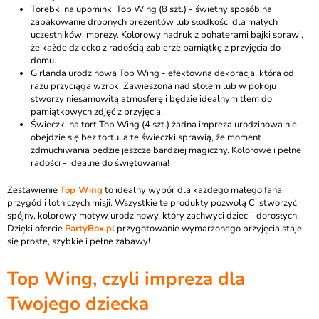
Torebki na upominki Top Wing (8 szt.)
- świetny sposób na
zapakowanie drobnych prezentów lub słodkości dla małych
uczestników imprezy. Kolorowy nadruk z bohaterami bajki sprawi,
że każde dziecko z radością zabierze pamiątkę z przyjęcia do
domu.
Girlanda urodzinowa Top Wing
- efektowna dekoracja, która od
razu przyciąga wzrok. Zawieszona nad stołem lub w pokoju
stworzy niesamowitą atmosferę i będzie idealnym tłem do
pamiątkowych zdjęć z przyjęcia.
Świeczki na tort Top Wing (4 szt.)
żadna impreza urodzinowa nie
obejdzie się bez tortu, a te świeczki sprawią, że moment
zdmuchiwania będzie jeszcze bardziej magiczny. Kolorowe i pełne
radości - idealne do świętowania!
Zestawienie
Top Wing
to idealny wybór dla każdego małego fana
przygód i lotniczych misji. Wszystkie te produkty pozwolą Ci stworzyć
spójny, kolorowy motyw urodzinowy, który zachwyci dzieci i dorosłych.
Dzięki ofercie
PartyBox.pl
przygotowanie wymarzonego przyjęcia staje
się proste, szybkie i pełne zabawy!
Top Wing
, czyli impreza dla
Twojego dziecka