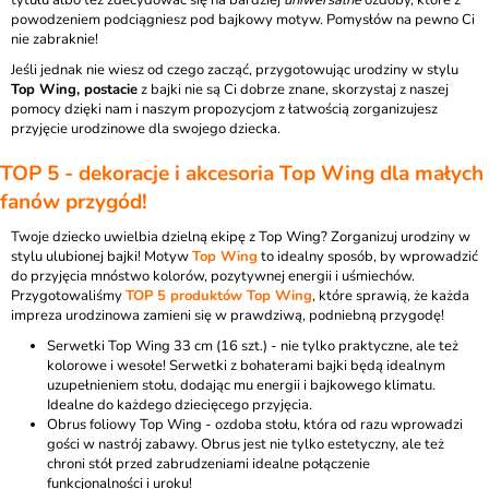
tytułu albo też zdecydować się na bardziej
uniwersalne
ozdoby, które z
powodzeniem podciągniesz pod bajkowy motyw. Pomysłów na pewno Ci
nie zabraknie!
Jeśli jednak nie wiesz od czego zacząć, przygotowując urodziny w stylu
Top Wing, postacie
z bajki nie są Ci dobrze znane, skorzystaj z naszej
pomocy dzięki nam i naszym propozycjom z łatwością zorganizujesz
przyjęcie urodzinowe dla swojego dziecka.
TOP 5 - dekoracje i akcesoria Top Wing dla małych
fanów przygód!
Twoje dziecko uwielbia dzielną ekipę z Top Wing? Zorganizuj urodziny w
stylu ulubionej bajki! Motyw
Top Wing
to idealny sposób, by wprowadzić
do przyjęcia mnóstwo kolorów, pozytywnej energii i uśmiechów.
Przygotowaliśmy
TOP 5 produktów Top Wing
, które sprawią, że każda
impreza urodzinowa zamieni się w prawdziwą, podniebną przygodę!
Serwetki Top Wing 33 cm (16 szt.)
- nie tylko praktyczne, ale też
kolorowe i wesołe! Serwetki z bohaterami bajki będą idealnym
uzupełnieniem stołu, dodając mu energii i bajkowego klimatu.
Idealne do każdego dziecięcego przyjęcia.
Obrus foliowy Top Wing
- ozdoba stołu, która od razu wprowadzi
gości w nastrój zabawy. Obrus jest nie tylko estetyczny, ale też
chroni stół przed zabrudzeniami idealne połączenie
funkcjonalności i uroku!