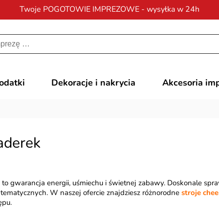
Twoje POGOTOWIE IMPREZOWE - wysyłka w 24h
Darmowa dostawa
na zamówienia od 200 zł
dodatki
Dekoracje i nakrycia
Akcesoria im
aderek
to gwarancja energii, uśmiechu i świetnej zabawy. Doskonale spr
 tematycznych. W naszej ofercie znajdziesz różnorodne
stroje che
ępu.