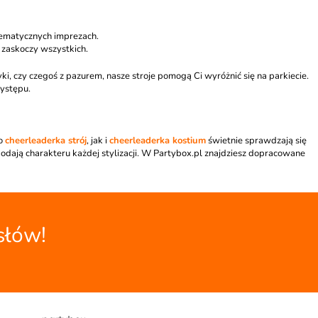
 tematycznych imprezach.
 zaskoczy wszystkich.
i, czy czegoś z pazurem, nasze stroje pomogą Ci wyróżnić się na parkiecie.
występu.
no
cheerleaderka strój
, jak i
cheerleaderka kostium
świetnie sprawdzają się
odają charakteru każdej stylizacji. W Partybox.pl znajdziesz dopracowane
słów!