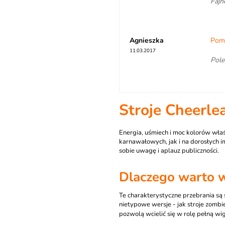
Fajn
Agnieszka
Pomp
11.03.2017
Pole
Stroje Cheerle
Energia, uśmiech i moc kolorów wła
karnawałowych, jak i na dorosłych 
sobie uwagę i aplauz publiczności.
Dlaczego warto w
Te charakterystyczne przebrania są
nietypowe wersje - jak stroje zomb
pozwolą wcielić się w rolę pełną wig