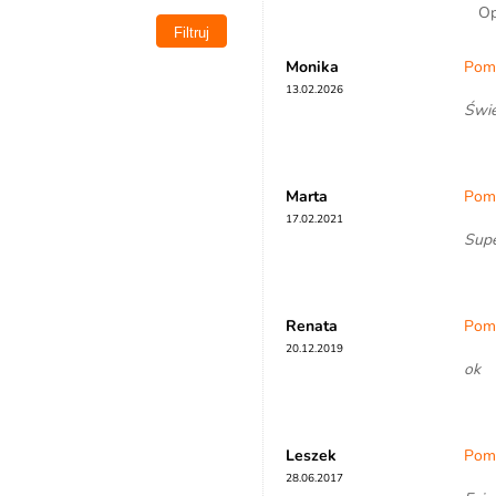
Op
Monika
Pomp
13.02.2026
Świe
Marta
Pomp
17.02.2021
Supe
Renata
Pomp
20.12.2019
ok
Leszek
Pomp
28.06.2017