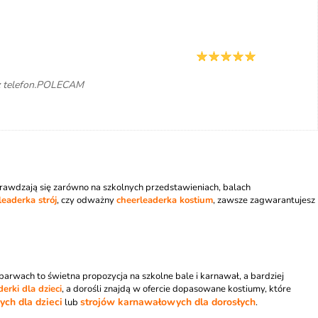
ez telefon.POLECAM
prawdzają się zarówno na szkolnych przedstawieniach, balach
leaderka strój
, czy odważny
cheerleaderka kostium
, zawsze zagwarantujesz
arwach to świetna propozycja na szkolne bale i karnawał, a bardziej
derki dla dzieci
, a dorośli znajdą w ofercie dopasowane kostiumy, które
ch dla dzieci
strojów karnawałowych dla dorosłych
lub
.