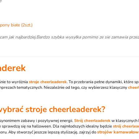
e
ony białe (2szt.)
cam jak najbardziej.Bardzo szybka wysyłka pomimo ze sie zamawia prz
aderek
śnie to wyróżnia
stroje cheerleaderek
. To przebrania pełne dynamiki, które s
imprezach tematycznych. Niezależnie od tego, czy wybierzesz klasyczny
cheer
ybrać stroje cheerleaderek?
 synonimem zabawy i pozytywnej energii.
Strój cheerleaderek
w klasycznych b
ie sprawdzą się na halloween. Dla najmłodszych idealny będzie
strój cheerlea
strojów karnawałowy
oru. Aby stworzyć jeszcze lepszą stylizację, zajrzyj do