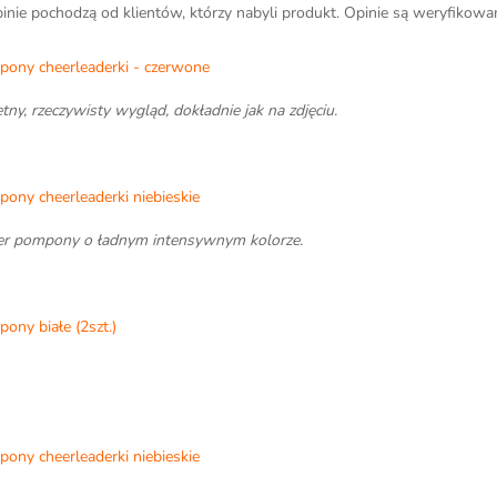
inie pochodzą od klientów, którzy nabyli produkt. Opinie są weryfikow
ony cheerleaderki - czerwone
tny, rzeczywisty wygląd, dokładnie jak na zdjęciu.
ony cheerleaderki niebieskie
r pompony o ładnym intensywnym kolorze.
ony białe (2szt.)
ony cheerleaderki niebieskie