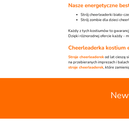
Nasze energetyczne best
Strój cheerleaderki biało-c
Strój zombie dla dzieci chee
Każdy z tych kostiumów to gwarancja
Dzięki różnorodnej ofercie każdy - 
Cheerleaderka kostium 
Stroje cheerleaderek
od lat cieszą 
na przebieranych imprezach i balach
stroje cheerleaderek
, które zamien
News