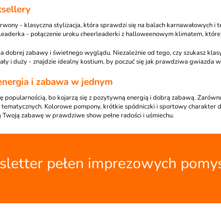
sellery
zerwony
- klasyczna stylizacja, która sprawdzi się na balach karnawałowych i
rleaderka
- połączenie uroku cheerleaderki z halloweenowym klimatem, które
 dobrej zabawy i świetnego wyglądu. Niezależnie od tego, czy szukasz klasyk
mały i duży - znajdzie idealny kostium, by poczuć się jak prawdziwa gwiazda 
energia i zabawa w jednym
się popularnością, bo kojarzą się z pozytywną energią i dobrą zabawą. Zarów
 tematycznych. Kolorowe pompony, krótkie spódniczki i sportowy charakter d
ią Twoją zabawę w prawdziwe show pełne radości i uśmiechu.
letter pełen imprezowych pomy