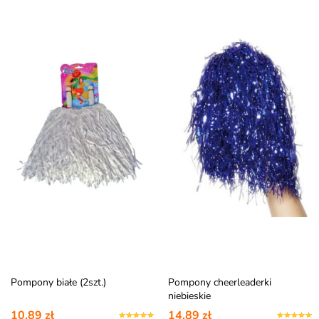
Pompony białe (2szt.)
Pompony cheerleaderki
niebieskie
10,89 zł
14,89 zł