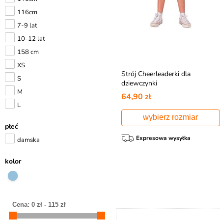
116cm
7-9 lat
10-12 lat
158 cm
XS
Strój Cheerleaderki dla
S
dziewczynki
M
64,90 zł
L
wybierz rozmiar
płeć
Expresowa wysyłka
damska
kolor