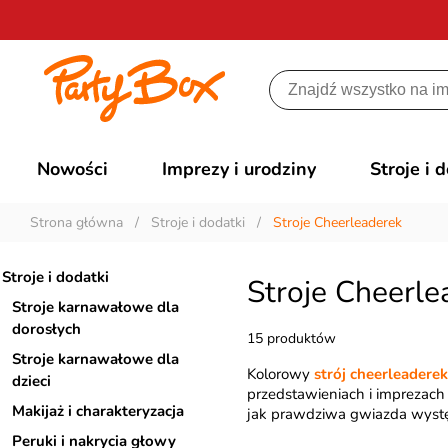
Nowości
Imprezy i urodziny
Stroje i 
Strona główna
/
Stroje i dodatki
/
Stroje Cheerleaderek
Stroje i dodatki
Stroje Cheerle
Stroje karnawałowe dla
dorosłych
15 produktów
Stroje karnawałowe dla
Kolorowy
strój cheerleaderek
dzieci
przedstawieniach i imprezach
Makijaż i charakteryzacja
jak prawdziwa gwiazda wyst
Peruki i nakrycia głowy