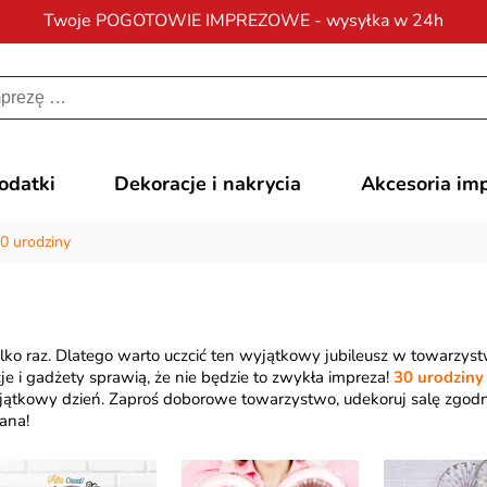
Twoje POGOTOWIE IMPREZOWE - wysyłka w 24h
Darmowa dostawa
na zamówienia od 200 zł
dodatki
Dekoracje i nakrycia
Akcesoria im
0 urodziny
lko raz. Dlatego warto uczcić ten wyjątkowy jubileusz w towarzystwi
e i gadżety sprawią, że nie będzie to zwykła impreza!
30 urodziny
jątkowy dzień. Zaproś doborowe towarzystwo, udekoruj salę zgodn
ana!