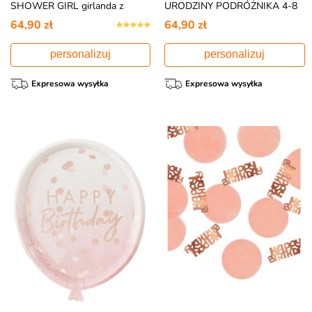
SHOWER GIRL girlanda z
URODZINY PODRÓŻNIKA 4-8
własnym napisem 4-8 znaków
znaków
64,90 zł
64,90 zł
personalizuj
personalizuj
Expresowa wysyłka
Expresowa wysyłka