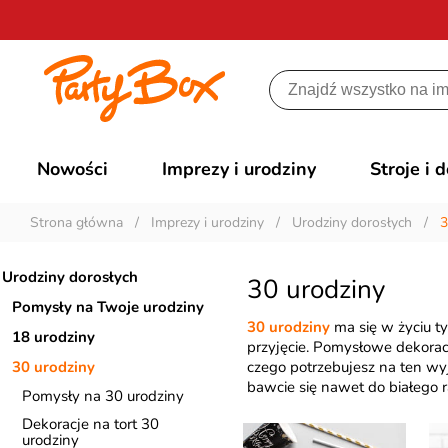
Nowości
Imprezy i urodziny
Stroje i 
Strona główna
/
Imprezy i urodziny
/
Urodziny dorosłych
/
3
Urodziny dorosłych
30 urodziny
Pomysły na Twoje urodziny
30 urodziny
ma się w życiu ty
18 urodziny
przyjęcie. Pomysłowe dekoracj
30 urodziny
czego potrzebujesz na ten wy
bawcie się nawet do białego r
Pomysły na 30 urodziny
Dekoracje na tort 30
urodziny