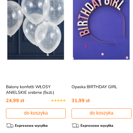
Balony konfetti WŁOSY
Opaska BIRTHDAY GIRL
ANIELSKIE srebrne (5szt.)
24,99 zł
31,99 zł
do koszyka
do koszyka
Expresowa wysyłka
Expresowa wysyłka