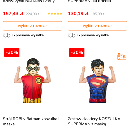
dziewczynki BATMAN czarny
SUPERMAN dla dziecka
157,43 zł
130,19 zł
224,90 zł
185,99 zł
wybierz rozmiar
wybierz rozmiar
Expresowa wysyłka
Expresowa wysyłka
-30%
-30%
Strój ROBIN Batman koszulka i
Zestaw dziecięcy KOSZULKA
maska
SUPERMAN z maską