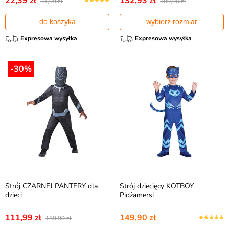
22,39 zł
132,93 zł
31,99 zł
189,90 zł
do koszyka
wybierz rozmiar
Expresowa wysyłka
Expresowa wysyłka
-30%
Strój CZARNEJ PANTERY dla
Strój dziecięcy KOTBOY
dzieci
Pidżamersi
111,99 zł
149,90 zł
159,99 zł