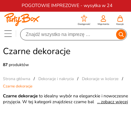
Darmowa dostawa na zamówienia od 200 zł
POGOTOWIE IMPREZOWE - wysyłka w 24
Dostępność
Moje konto
Koszyk
Czarne dekoracje
87
produktów
Strona główna
/
Dekoracje i nakrycia
/
Dekoracje w kolorze
/
Czarne dekoracje
Czarne dekoracje
to idealny wybór na eleganckie i nowoczesne
przyjęcia. W tej kategorii znajdziesz czarne balony, girlandy,
... zobacz więcej
dekoracje stołu oraz ozdoby imprezowe, które doskonale
sprawdzą się na urodzinach, Halloween, Sylwestrze czy
imprezach w stylu glamour. Stwórz wyjątkową aranżację i
podkreśl charakter wydarzenia dzięki modnym dekoracjom w