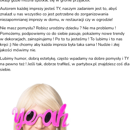
okazji gdzie można spotkać się w gronie przyjaciół.
Autorem każdej imprezy jesteś TY, naszym zadaniem jest to, abyś
znalazł u nas wszystko co jest potrzebne do zorganizowania
niezapomnianej imprezy w domu, w restauracji czy w ogrodzie!
Nie masz pomysłu? Robisz urodziny dziecku ? Nie ma problemu !
Pomożemy, podpowiemy co do siebie pasuje, pokażemy nowe trendy
w dekoracjach, zainspirujemy ! Po to tu jesteśmy ! To lubimy i to nas
kręci ;)
Nie chcemy aby każda impreza była taka sama ! Nudzie i złej
jakości mówimy nie.
Lubimy humor, dobrą estetykę, często wpadamy na dobre pomysły i TY
na pewno też ! Jeśli tak, dobrze trafiłeś, w partybox.pl znajdziesz coś dla
siebie.