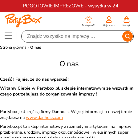
Darmowa dostawa na zamówienia od 200 zł
POGOTOWIE IMPREZOWE - wysyłka w 24
Dostępność
Moje konto
Koszyk
Strona główna
»
O nas
O nas
Cześć ! Fajnie, że do nas wpadłeś !
Witamy Ciebie w Partybox.pl, sklepie internetowym ze wszystkim
czego potrzebujesz do zorganizowania imprezy !
Partybox jest częścią firmy Danhoss. Więcej informacji o naszej firmie
znajdziesz na
www.danhoss.com
Partybox.pl to sklep internetowy z rozmaitymi artykułami na imprezy
przebierane, urodziny, imprezy okolicznościowe i wiele innych super