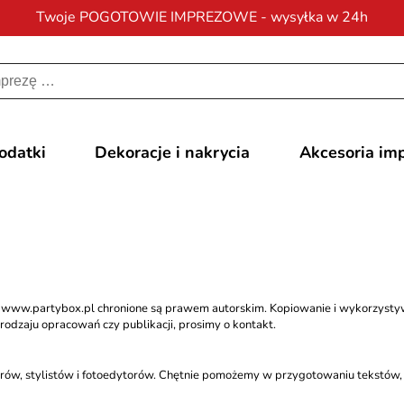
Twoje POGOTOWIE IMPREZOWE - wysyłka w 24h
Darmowa dostawa
na zamówienia od 200 zł
dodatki
Dekoracje i nakrycia
Akcesoria im
nie www.partybox.pl chronione są prawem autorskim. Kopiowanie i wykorzysty
rodzaju opracowań czy publikacji, prosimy o kontakt.
w, stylistów i fotoedytorów. Chętnie pomożemy w przygotowaniu tekstów, ist