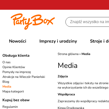
Nowości
Imprezy i urodziny
Stroje i 
Strona główna
»
Media
Obsługa klienta
O nas
Media
Opinie Klientów
Pomysły na imprezę
Zdjęcia
Atrakcje na Wieczór Panieński
Blog
Wszystkie zdjęcia i teksty na stro
Media
na wykorzystanie ich do wszelkiego 
Mapa kategorii
Współpraca
Kupuj bez obaw
Zapraszamy do współpracy redaktoró
Regulamin
Kinga Drążkowska