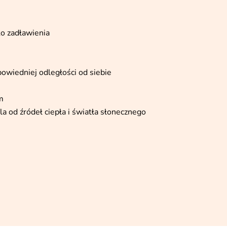
yko zadławienia
powiedniej odległości od siebie
m
 od źródeł ciepła i światła słonecznego