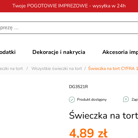
Twoje POGOTOWIE IMPREZOWE - wysyłka w 24h
Darmowa dostawa
na zamówienia od 200 zł
dodatki
Dekoracje i nakrycia
Akcesoria im
czki na tort
/
Wszystkie świeczki na tort
/
Świeczka na tort CYFRA 
DG3521R
Produkt dostępny
Zap
Świeczka na tor
4,89 zł