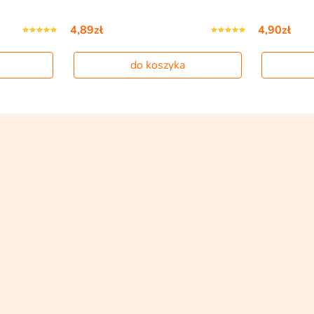
4,89zł
4,90zł
do koszyka