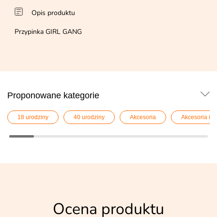
Opis produktu
Przypinka GIRL GANG
Proponowane kategorie
18 urodziny
40 urodziny
Akcesoria
Akcesoria im
Ocena produktu