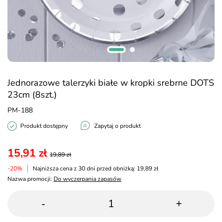
Jednorazowe talerzyki białe w kropki srebrne DOTS
23cm (8szt.)
PM-188
Produkt dostępny
Zapytaj o produkt
15,91 zł
19,89 zł
-20%
Najniższa cena z 30 dni przed obniżką: 19,89 zł
Nazwa promocji:
Do wyczerpania zapasów
-
+