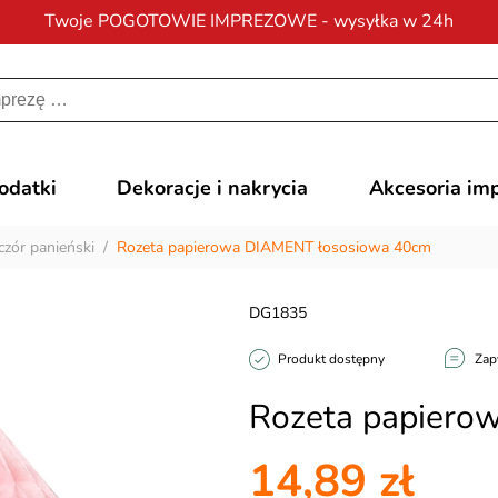
Twoje POGOTOWIE IMPREZOWE - wysyłka w 24h
Darmowa dostawa
na zamówienia od 200 zł
dodatki
Dekoracje i nakrycia
Akcesoria im
zór panieński
/
Rozeta papierowa DIAMENT łososiowa 40cm
DG1835
Produkt dostępny
Zap
Rozeta papiero
14,89 zł