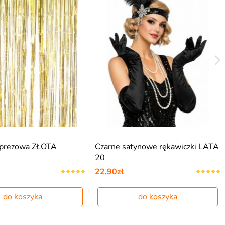
mprezowa ZŁOTA
Czarne satynowe rękawiczki LATA
20
22,90zł
do koszyka
do koszyka