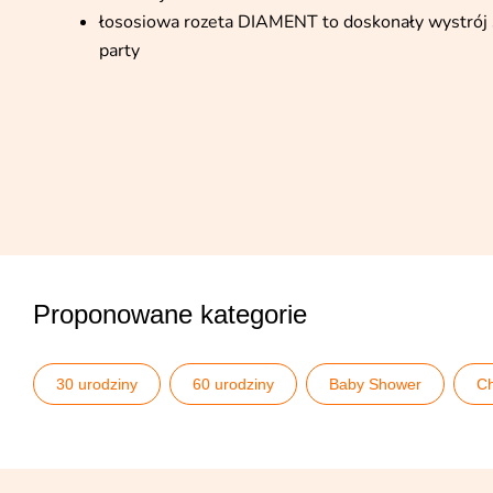
łososiowa rozeta DIAMENT to doskonały wystrój sa
party
Proponowane kategorie
30 urodziny
60 urodziny
Baby Shower
Ch
Dekoracje w kolorze
Dekoracje wiszące
Dziki R
Kiedyś i dziś - kolekcja personalizowana
Kolekcje komu