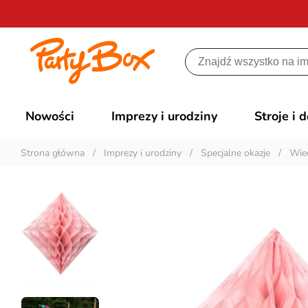
Nowości
Imprezy i urodziny
Stroje i 
Strona główna
/
Imprezy i urodziny
/
Specjalne okazje
/
Wiec