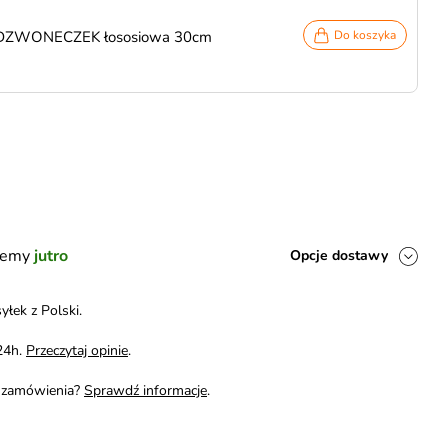
 DZWONECZEK łososiowa 30cm
Do koszyka
ślemy
jutro
Opcje dostawy
yłek z Polski.
24h.
Przeczytaj opinie
.
i zamówienia?
Sprawdź informacje
.