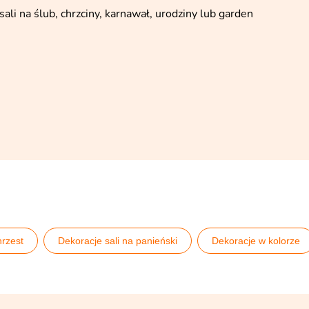
li na ślub, chrzciny, karnawał, urodziny lub garden
rzest
Dekoracje sali na panieński
Dekoracje w kolorze
oczek
Floral Hen
Gwiazdeczka Różowa
Jednoroż
nijne
Kolekcje na Chrzest
Kolekcje ślubne
Komun