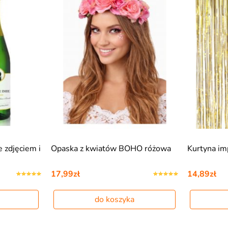
 zdjęciem i
Opaska z kwiatów BOHO różowa
Kurtyna i
17,99zł
14,89zł
do koszyka