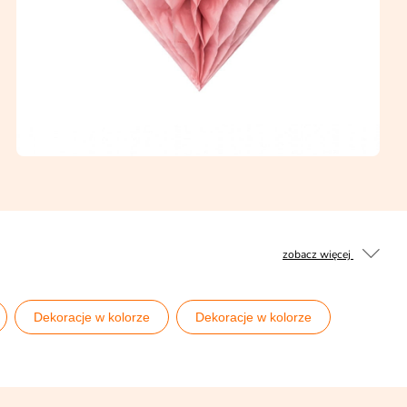
zobacz więcej
Dekoracje w kolorze
Dekoracje w kolorze
ce
Jednorożce
ia
Księżniczki Disneya
Łabędzie