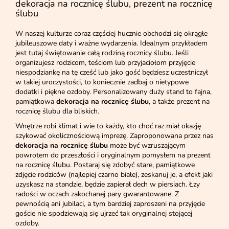
dekoracja na rocznicę ślubu, prezent na rocznicę
ślubu
W naszej kulturze coraz częściej hucznie obchodzi się okrągłe
jubileuszowe daty i ważne wydarzenia. Idealnym przykładem
jest tutaj świętowanie całą rodziną rocznicy ślubu. Jeśli
organizujesz rodzicom, teściom lub przyjaciołom przyjęcie
niespodziankę na tę cześć lub jako gość będziesz uczestniczył
w takiej uroczystości, to koniecznie zadbaj o nietypowe
dodatki i piękne ozdoby. Personalizowany duży stand to fajna,
pamiątkowa
dekoracja na rocznicę ślubu
, a także prezent na
rocznicę ślubu dla bliskich.
Wnętrze robi klimat i wie to każdy, kto choć raz miał okazję
szykować okolicznościową imprezę. Zaproponowana przez nas
dekoracja na rocznicę ślubu
może być wzruszającym
powrotem do przeszłości i oryginalnym pomysłem na prezent
na rocznicę ślubu. Postaraj się zdobyć stare, pamiątkowe
zdjęcie rodziców (najlepiej czarno białe), zeskanuj je, a efekt jaki
uzyskasz na standzie, będzie zapierał dech w piersiach. Łzy
radości w oczach zakochanej pary gwarantowane. Z
pewnością ani jubilaci, a tym bardziej zaproszeni na przyjęcie
goście nie spodziewają się ujrzeć tak oryginalnej stojącej
ozdoby.