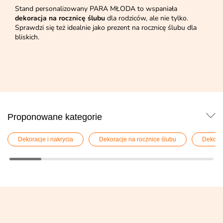
Stand personalizowany PARA MŁODA to wspaniała
dekoracja na rocznicę ślubu
dla rodziców, ale nie tylko.
Sprawdzi się też idealnie jako prezent na rocznicę ślubu dla
bliskich.
Proponowane kategorie
Dekoracje i nakrycia
Dekoracje na rocznice ślubu
Dekorac