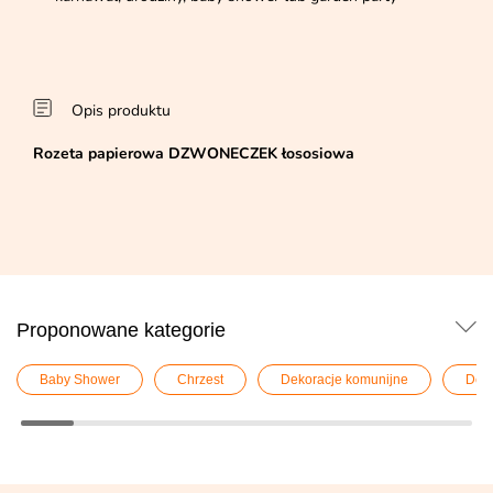
Opis produktu
Rozeta papierowa DZWONECZEK łososiowa
Proponowane kategorie
Baby Shower
Chrzest
Dekoracje komunijne
Deko