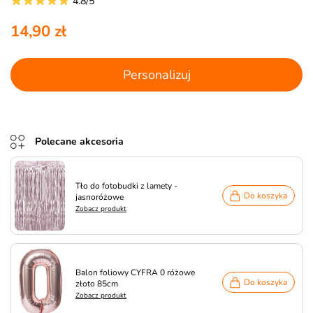
4.8/5
14,90 zł
Personalizuj
Polecane akcesoria
Tło do fotobudki z lamety -
Do koszyka
jasnoróżowe
Zobacz produkt
Balon foliowy CYFRA 0 różowe
Do koszyka
złoto 85cm
Zobacz produkt