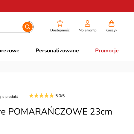
Dostępność
Moje konto
Koszyk
prezowe
Personalizowane
Promocje
5.0/5
j o produkt
lowe POMARAŃCZOWE 23cm