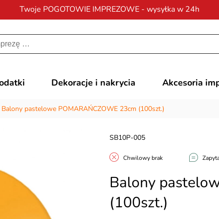
Twoje POGOTOWIE IMPREZOWE - wysyłka w 24h
Darmowa dostawa
na zamówienia od 200 zł
dodatki
Dekoracje i nakrycia
Akcesoria im
/
Balony pastelowe POMARAŃCZOWE 23cm (100szt.)
SB10P-005
Chwilowy brak
Zapyta
Balony paste
(100szt.)