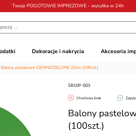
Twoje POGOTOWIE IMPREZOWE - wysyłka w 24h
Darmowa dostawa
na zamówienia od 200 zł
dodatki
Dekoracje i nakrycia
Akcesoria im
/
Balony pastelowe CIEMNOZIELONE 23cm (100szt.)
SB10P-003
Chwilowy brak
Zapyta
Balony pastel
(100szt.)