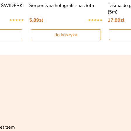
ca ŚWIDERKI
Serpentyna holograficzna złota
Taśma do g
(5m)
5,89zł
17,89zł
do koszyka
ietrzem