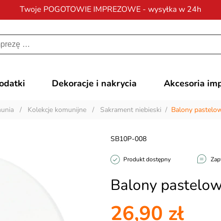
Twoje POGOTOWIE IMPREZOWE - wysyłka w 24h
Darmowa dostawa
na zamówienia od 200 zł
dodatki
Dekoracje i nakrycia
Akcesoria im
unia
/
Kolekcje komunijne
/
Sakrament niebieski
/
Balony pastelo
SB10P-008
Produkt dostępny
Zap
Balony pastelow
26,90 zł