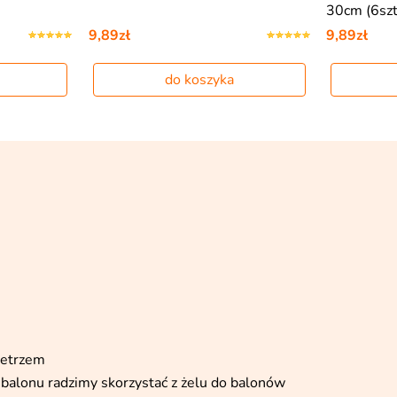
30cm (6szt
9,89zł
9,89zł
do koszyka
ietrzem
balonu radzimy skorzystać z żelu do balonów