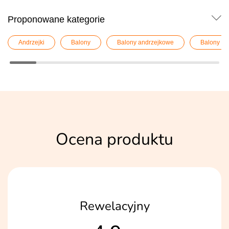
Proponowane kategorie
Andrzejki
Balony
Balony andrzejkowe
Balony cz
Ocena produktu
Rewelacyjny