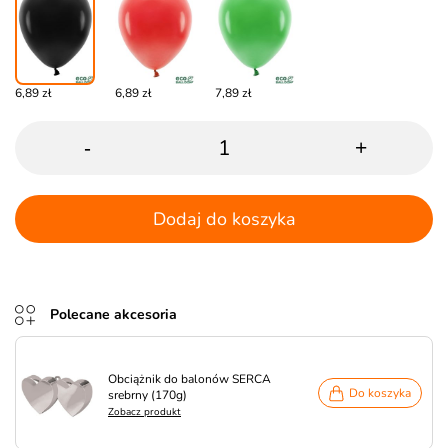
6,89 zł
6,89 zł
7,89 zł
-
+
Dodaj do koszyka
Polecane akcesoria
Obciążnik do balonów SERCA
Do koszyka
srebrny (170g)
Zobacz produkt