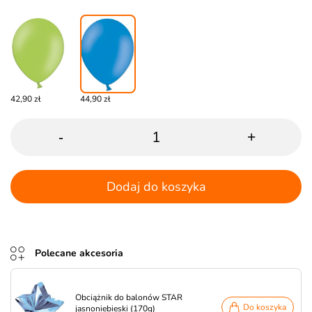
42,90 zł
44,90 zł
-
+
Dodaj do koszyka
Polecane akcesoria
Obciążnik do balonów STAR
Do koszyka
jasnoniebieski (170g)