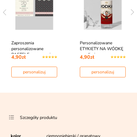
Zaproszenia
Personalizowane
personalizowane
ETYKIETY NA WÓDKĘ
PASTELE zaproszenia
ze zdjęciem
4,90zł
4,90zł
na…
personalizuj
personalizuj
Szczegóły produktu
kolor
ciemnoniebieski / granatowy