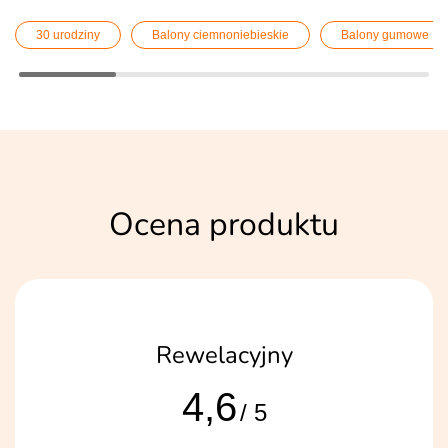
30 urodziny
Balony ciemnoniebieskie
Balony gumowe
Ocena produktu
Rewelacyjny
4,6
/ 5