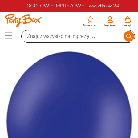
Darmowa dostawa na zamówienia od 200 zł
POGOTOWIE IMPREZOWE - wysyłka w 24
Dostępność
Moje konto
Koszyk