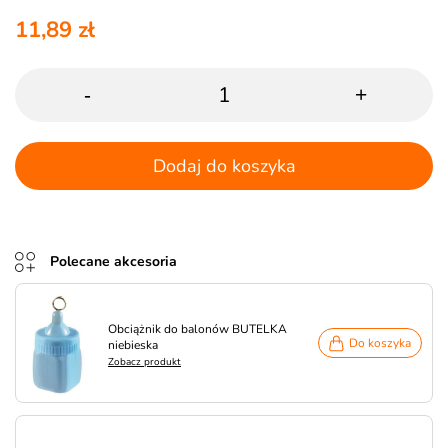
11,89 zł
-
+
Dodaj do koszyka
Polecane akcesoria
Obciążnik do balonów BUTELKA
Do koszyka
niebieska
Zobacz produkt