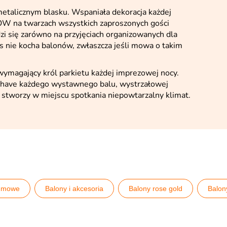
etalicznym blasku. Wspaniała dekoracja każdej
WOW na twarzach wszystkich zaproszonych gości
i się zarówno na przyjęciach organizowanych dla
as nie kocha balonów, zwłaszcza jeśli mowa o takim
 wymagający król parkietu każdej imprezowej nocy.
 have każdego wystawnego balu, wystrzałowej
k stworzy w miejscu spotkania niepowtarzalny klimat.
gumowe
Balony i akcesoria
Balony rose gold
Balon
cje sali
Ditsy Floral
Floral Hen
Partydeco