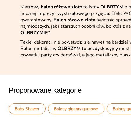
Metrowy
balon różowe złoto
to istny
OLBRZYM
o m
hucznej imprezy i wystrzałowego przyjęcia. Efekt 
gwarantowany.
Balon różowe złoto
świetnie sprawdz
najmłodszych, jak i starszych osobników, bo któż z n
OLBRZYMIE
?
Takiej dekoracji nie powstydzi się nawet najbardziej
Balon metaliczny
OLBRZYM
to bezdyskusyjny must
prywatki, party czy domówki, a jego metaliczny blas
Proponowane kategorie
Baby Shower
Balony giganty gumowe
Balony 
Dekoracje i nakrycia
Dekoracje rose gold
Dekora