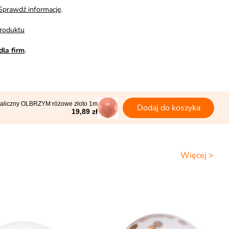
Sprawdź informacje
.
roduktu
dla firm
.
taliczny OLBRZYM różowe złoto 1m
Dodaj do koszyka
19,89 zł
Więcej >