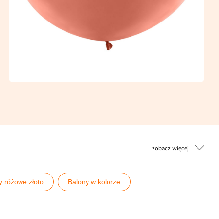
zobacz więcej
y różowe złoto
Balony w kolorze
Pomysły na 50 urodziny
Pomysły na Baby Shower