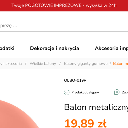
Twoje POGOTOWIE IMPREZOWE - wysyłka w 24h
Darmowa dostawa
na zamówienia od 200 zł
dodatki
Dekoracje i nakrycia
Akcesoria im
y i akcesoria
/
Wielkie balony
/
Balony giganty gumowe
/
Balon m
OLBO-019R
Produkt dostępny
Zap
Balon metalicz
19,89 zł