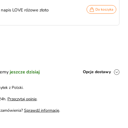
 napis LOVE różowe złoto
Do koszyka
ślemy
jeszcze dzisiaj
Opcje dostawy
yłek z Polski.
24h.
Przeczytaj opinie
.
i zamówienia?
Sprawdź informacje
.