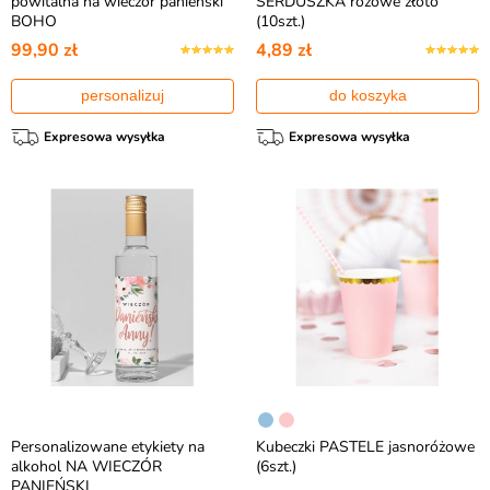
powitalna na wieczór panieński
SERDUSZKA różowe złoto
BOHO
(10szt.)
99,90 zł
4,89 zł
personalizuj
do koszyka
Expresowa wysyłka
Expresowa wysyłka
Personalizowane etykiety na
Kubeczki PASTELE jasnoróżowe
alkohol NA WIECZÓR
(6szt.)
PANIEŃSKI