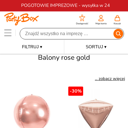
Darmowa dostawa na zamówienia od 200 zł
POGOTOWIE IMPREZOWE - wysyłka w 24
Dostępność
Moje konto
Koszyk
FILTRUJ ▾
SORTUJ ▾
Balony rose gold
... zobacz więcej
-30%